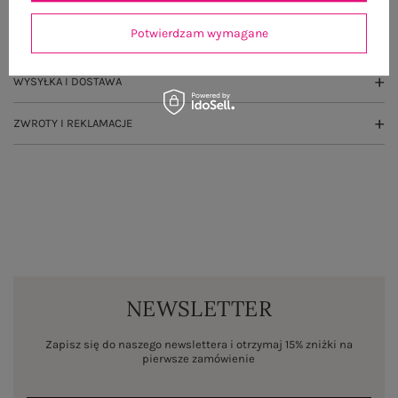
Potwierdzam wymagane
OPINIE O PRODUKCIE
(4)
WYSYŁKA I DOSTAWA
ZWROTY I REKLAMACJE
NEWSLETTER
Zapisz się do naszego newslettera i otrzymaj 15% zniżki na
pierwsze zamówienie