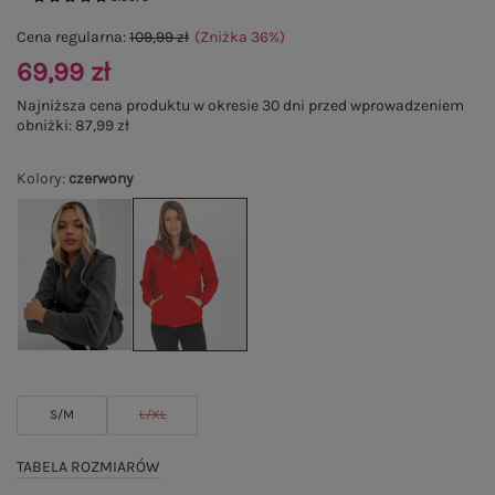
Cena regularna:
109,99 zł
(Zniżka
36
%
)
69,99 zł
Najniższa cena produktu w okresie 30 dni przed wprowadzeniem
obniżki:
87,99 zł
Kolory
:
czerwony
S/M
L/XL
TABELA ROZMIARÓW