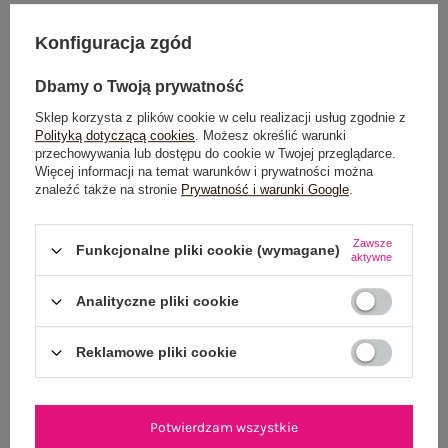
DODAJ DO KOSZYKA
Konfiguracja zgód
Możesz kupić także poprzez:
Dbamy o Twoją prywatność
Sklep korzysta z plików cookie w celu realizacji usług zgodnie z
Polityką dotyczącą cookies
. Możesz określić warunki
przechowywania lub dostępu do cookie w Twojej przeglądarce.
Dostawa
od 7,99 zł
Więcej informacji na temat warunków i prywatności można
znaleźć także na stronie
Prywatność i warunki Google
.
Do darmowej dostawy brakuje
200,00 zł
Zawsze
Zamów w ciągu
03:55:18 sek.
,
Funkcjonalne pliki cookie (wymagane)
aktywne
a wyślemy
jeszcze dzisiaj!
Analityczne pliki cookie
100 dni na zwrot
Reklamowe pliki cookie
OPIS PRODUKTU
Potwierdzam wszystkie
GŁÓWNE PARAMETRY