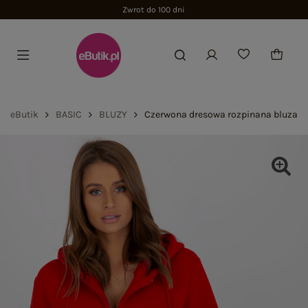
Zwrot do 100 dni
eButik
BASIC
BLUZY
Czerwona dresowa rozpinana bluza ba