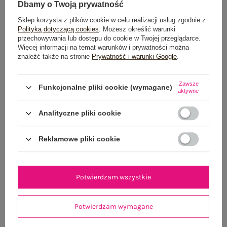
Dbamy o Twoją prywatność
Sklep korzysta z plików cookie w celu realizacji usług zgodnie z
OPIS PRODUKTU
Polityką dotyczącą cookies
. Możesz określić warunki
przechowywania lub dostępu do cookie w Twojej przeglądarce.
Więcej informacji na temat warunków i prywatności można
GŁÓWNE PARAMETRY
znaleźć także na stronie
Prywatność i warunki Google
.
OPINIE O PRODUKCIE
(0)
Zawsze
Funkcjonalne pliki cookie (wymagane)
aktywne
WYSYŁKA I DOSTAWA
Analityczne pliki cookie
ZWROTY I REKLAMACJE
Reklamowe pliki cookie
OSTATNIO OGLĄDANE
Potwierdzam wszystkie
Zobacz wszystko
Potwierdzam wymagane