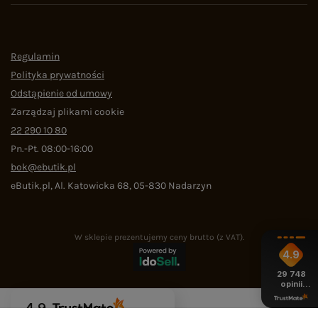
Regulamin
Polityka prywatności
Odstąpienie od umowy
Zarządzaj plikami cookie
22 290 10 80
Pn.-Pt. 08:00-16:00
bok@ebutik.pl
eButik.pl
,
Al. Katowicka 68
,
05-830
Nadarzyn
W sklepie prezentujemy ceny brutto (z VAT).
4.9
29 748
opinii
z całego
okresu
4.9
Na podstawie
29 748
opinii
z całego okresu