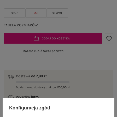
XS/S
M/L
XL/2XL
TABELA ROZMIARÓW
DODAJ DO KOSZYKA
Możesz kupić także poprzez:
Dostawa
od 7,99 zł
Do darmowej dostawy brakuje
200,00 zł
Wysyłka
jutro
Konfiguracja zgód
100 dni na zwrot