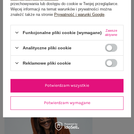
przechowywania lub dostępu do cookie w Twojej przeglądarce.
GŁÓWNE PARAMETRY
Więcej informacji na temat warunków i prywatności można
znaleźć także na stronie
Prywatność i warunki Google
.
OPINIE O PRODUKCIE
(0)
Zawsze
Funkcjonalne pliki cookie (wymagane)
aktywne
WYSYŁKA I DOSTAWA
Analityczne pliki cookie
ZWROTY I REKLAMACJE
Reklamowe pliki cookie
OSTATNIO OGLĄDANE
Zobacz wszystko
Potwierdzam wszystkie
Potwierdzam wymagane