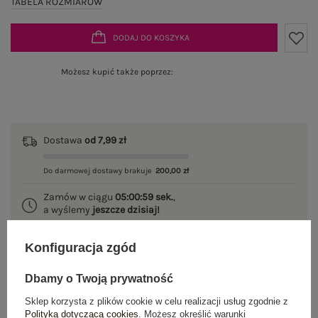
TABELA ROZMIARÓW
DODAJ DO KOSZYKA
Możesz kupić także poprzez:
Dostawa
od 7,99 zł
Do darmowej dostawy brakuje
200,00 zł
Zamów w ciągu
05:00:59 sek.
,
a wyślemy
jeszcze dzisiaj!
100 dni na zwrot
Konfiguracja zgód
Dbamy o Twoją prywatność
Sklep korzysta z plików cookie w celu realizacji usług zgodnie z
OPIS PRODUKTU
Polityką dotyczącą cookies
. Możesz określić warunki