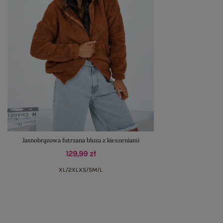
Jasnobrązowa futrzana bluza z kieszeniami
129,99 zł
XL/2XL
XS/S
M/L