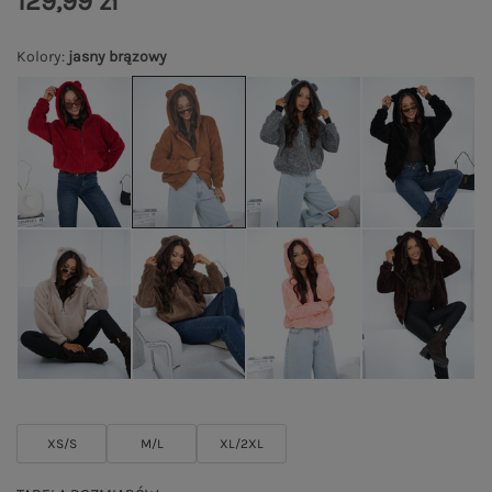
129,99 zł
Kolory
:
jasny brązowy
XS/S
M/L
XL/2XL