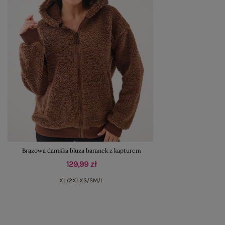
Brązowa damska bluza baranek z kapturem
129,99 zł
XL/2XL
XS/S
M/L