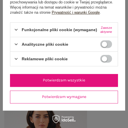
przechowywania lub dostępu do cookie w Twojej przeglądarce.
Więcej informacji na temat warunków i prywatności można
znaleźć także na stronie
Prywatność i warunki Google
.
GŁÓWNE PARAMETRY
OPINIE O PRODUKCIE
(3)
Zawsze
Funkcjonalne pliki cookie (wymagane)
aktywne
WYSYŁKA I DOSTAWA
Analityczne pliki cookie
ZWROTY I REKLAMACJE
Reklamowe pliki cookie
OSTATNIO OGLĄDANE
Potwierdzam wszystkie
Zobacz wszystko
Potwierdzam wymagane