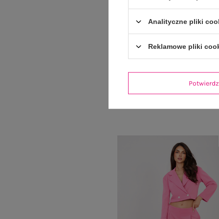
Analityczne pliki coo
Reklamowe pliki coo
Liliowy top z wiązaniem przy de
Cena regularna:
29,99 z
19,99 zł
Potwier
Najniższa cena z 30 dni:
27,