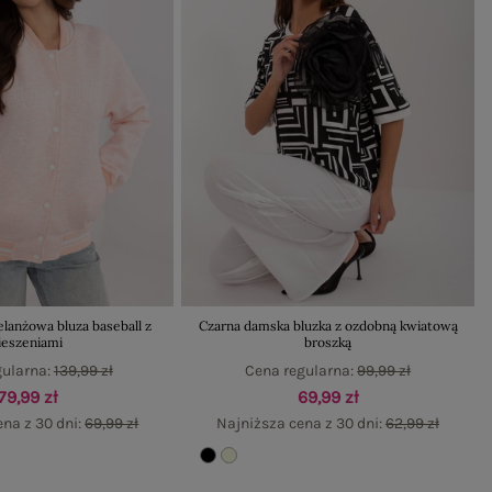
lanżowa bluza baseball z
Czarna damska bluzka z ozdobną kwiatową
ieszeniami
broszką
gularna:
139,99 zł
Cena regularna:
99,99 zł
79,99 zł
69,99 zł
ena z 30 dni:
69,99 zł
Najniższa cena z 30 dni:
62,99 zł