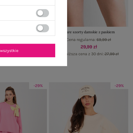
 t-shirt Marcia
Szare szorty damskie z paskiem
gularna:
39,99 zł
Cena regularna:
69,99 zł
19,99 zł
29,99 zł
wszystkie
ena z 30 dni:
29,99 zł
Najniższa cena z 30 dni:
27,99 zł
-29%
-29%