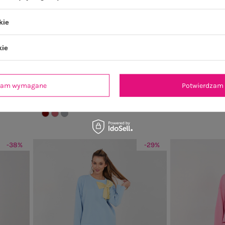
kie
PLUS SIZE
kie
kolcie
Bordowe spodnie dresowe plus size z
Biały
kieszeniami Ainhoa
ł
Cena re
Cena regularna:
79,99 zł
dzam wymagane
Potwierdzam 
59,99 zł
49 zł
Najniższa c
Najniższa cena z 30 dni:
47,99 zł
-38%
-29%