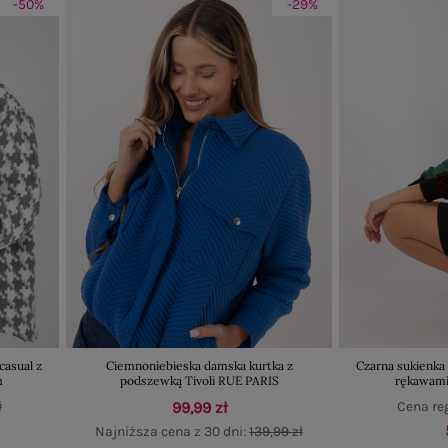
-50%
-29%
casual z
Ciemnoniebieska damska kurtka z
Czarna sukienk
m
podszewką Tivoli RUE PARIS
rękawami
ł
99,99 zł
Cena re
Najniższa cena z 30 dni:
139,99 zł