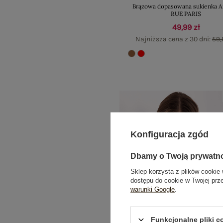
Brązowa dopasowana sukienka 
RUE PARIS
49,99 zł
Najniższa cena z 30 dni:
59,
Konfiguracja zgód
Dbamy o Twoją prywatn
Sklep korzysta z plików cookie 
dostępu do cookie w Twojej prz
warunki Google
.
Funkcjonalne pliki 