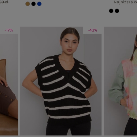
99 zł
Najniższa c
-17%
-43%