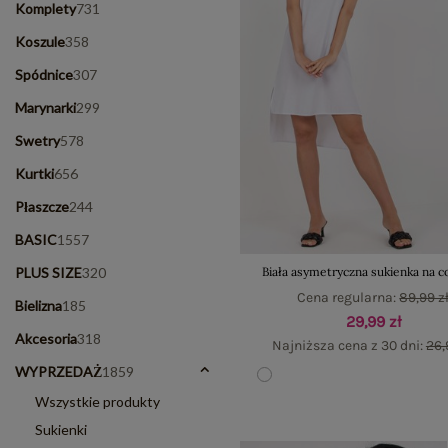
Komplety
731
Koszule
358
Spódnice
307
Marynarki
299
Swetry
578
Kurtki
656
Płaszcze
244
BASIC
1557
PLUS SIZE
320
Biała asymetryczna sukienka na c
Cena regularna:
89,99 z
Bielizna
185
29,99 zł
Akcesoria
318
Najniższa cena z 30 dni:
26,
WYPRZEDAŻ
1859
Wszystkie produkty
Sukienki