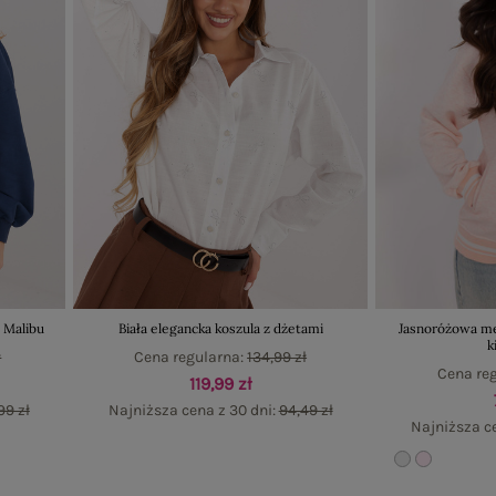
 Malibu
Biała elegancka koszula z dżetami
Jasnoróżowa me
k
ł
Cena regularna:
134,99 zł
Cena re
119,99 zł
99 zł
Najniższa cena z 30 dni:
94,49 zł
Najniższa c