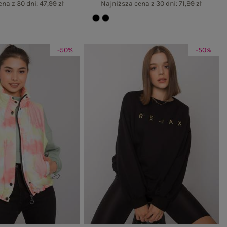
ena z 30 dni:
47,99 zł
Najniższa cena z 30 dni:
71,99 zł
-50%
-50%