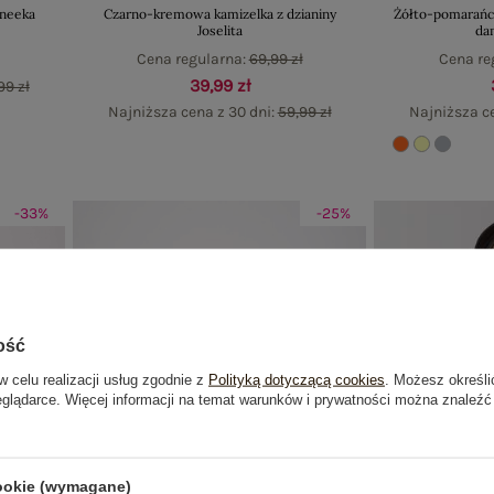
Aneeka
Czarno-kremowa kamizelka z dzianiny
Żółto-pomarańc
Joselita
da
Cena regularna:
69,99 zł
Cena re
39,99 zł
99 zł
Najniższa cena z 30 dni:
59,99 zł
Najniższa c
-33%
-25%
ość
w celu realizacji usług zgodnie z
Polityką dotyczącą cookies
. Możesz określi
eglądarce. Więcej informacji na temat warunków i prywatności można znaleźć
cookie (wymagane)