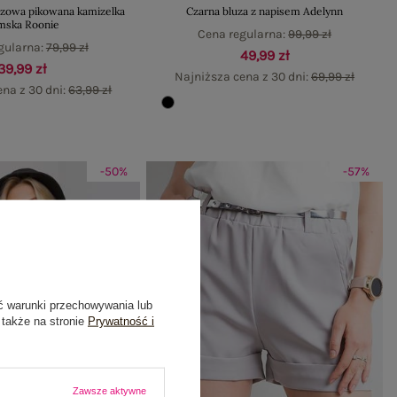
zowa pikowana kamizelka
Czarna bluza z napisem Adelynn
mska Roonie
Cena regularna:
99,99 zł
gularna:
79,99 zł
49,99 zł
39,99 zł
Najniższa cena z 30 dni:
69,99 zł
ena z 30 dni:
63,99 zł
-50%
-57%
ć warunki przechowywania lub
 także na stronie
Prywatność i
Zawsze aktywne