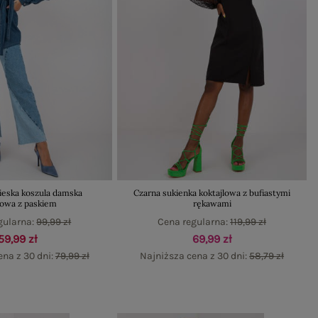
ieska koszula damska
Czarna sukienka koktajlowa z bufiastymi
sowa z paskiem
rękawami
gularna:
99,99 zł
Cena regularna:
119,99 zł
59,99 zł
69,99 zł
ena z 30 dni:
79,99 zł
Najniższa cena z 30 dni:
58,79 zł