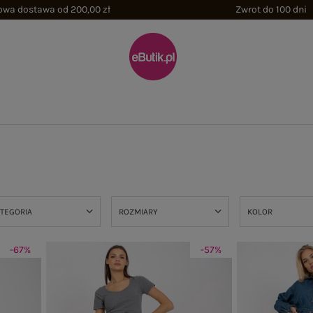
wa dostawa od 200,00 zł
Zwrot do 100 dni
TEGORIA
ROZMIARY
KOLOR
-67%
-57%