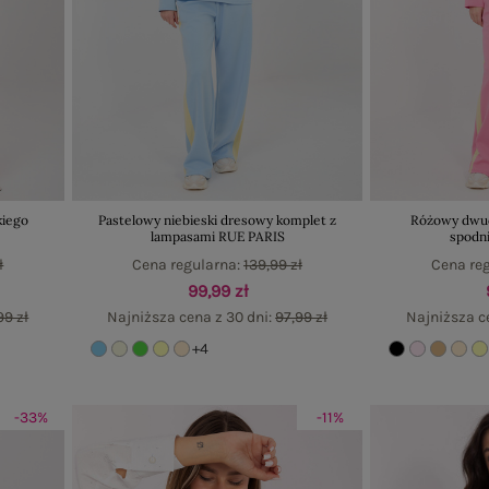
kiego
Pastelowy niebieski dresowy komplet z
Różowy dwuc
lampasami RUE PARIS
spodn
ł
Cena regularna:
139,99 zł
Cena re
99,99 zł
99 zł
Najniższa cena z 30 dni:
97,99 zł
Najniższa c
+4
-33%
-11%