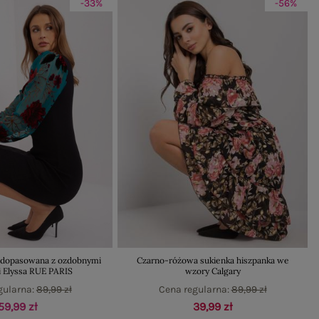
-33%
-56%
a dopasowana z ozdobnymi
Czarno-różowa sukienka hiszpanka we
 Elyssa RUE PARIS
wzory Calgary
gularna:
89,99 zł
Cena regularna:
89,99 zł
59,99 zł
39,99 zł