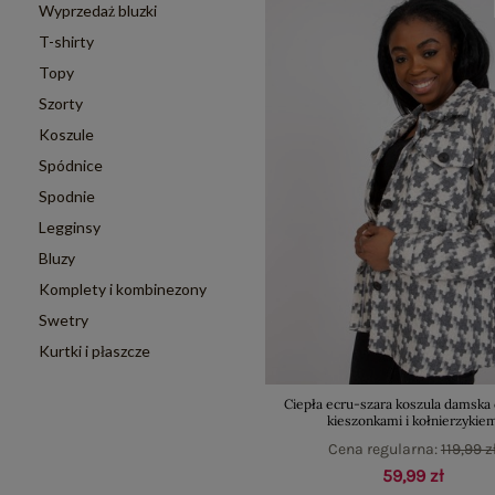
Wyprzedaż bluzki
T-shirty
Topy
Szorty
Koszule
Spódnice
Spodnie
Legginsy
Bluzy
Komplety i kombinezony
Swetry
Kurtki i płaszcze
Ciepła ecru-szara koszula damska 
kieszonkami i kołnierzykie
Cena regularna:
119,99 z
59,99 zł