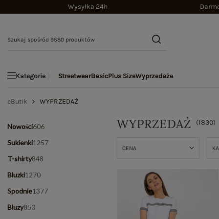
Wysyłka 24h
Darmo
Streetwear
Basic
Plus Size
Wyprzedaże
Kategorie
eButik
WYPRZEDAŻ
WYPRZEDAŻ
(
1830
)
Nowości
606
Sukienki
1257
CENA
KA
T-shirty
848
Bluzki
1270
Spodnie
1377
Bluzy
850