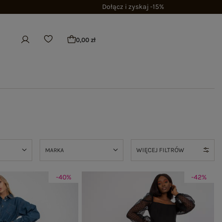
Dołącz i zyskaj -15%
0,00 zł
WIĘCEJ FILTRÓW
MARKA
-40%
-42%