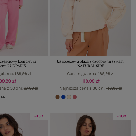
zęściowy komplet ze
Jasnobeżowa bluza z ozdobnymi szwami
iami RUE PARIS
NATURAL SIDE
gularna:
139,99 zł
Cena regularna:
169,99 zł
99,99 zł
119,99 zł
ena z 30 dni:
97,99 zł
Najniższa cena z 30 dni:
118,99 zł
+4
-43%
-30%