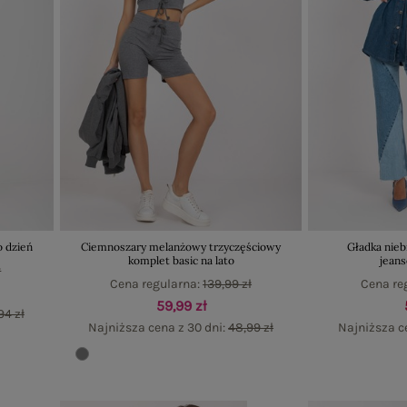
o dzień
Ciemnoszary melanżowy trzyczęściowy
Gładka nieb
komplet basic na lato
jean
ł
Cena regularna:
139,99 zł
Cena re
59,99 zł
94 zł
Najniższa cena z 30 dni:
48,99 zł
Najniższa c