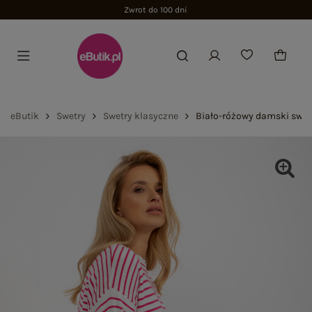
Zwrot do 100 dni
eButik
Swetry
Swetry klasyczne
Biało-różowy damski swet