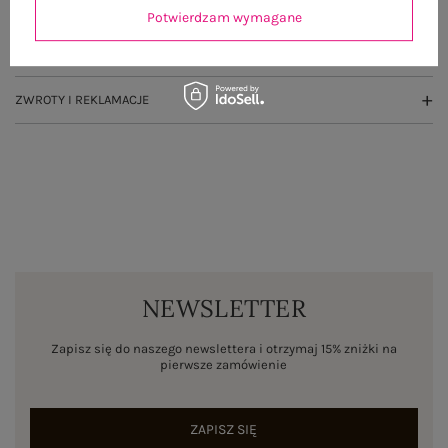
OPINIE O PRODUKCIE
(3)
Potwierdzam wymagane
WYSYŁKA I DOSTAWA
ZWROTY I REKLAMACJE
NEWSLETTER
Zapisz się do naszego newslettera i otrzymaj 15% zniżki na
pierwsze zamówienie
ZAPISZ SIĘ