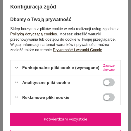
Konfiguracja zgód
Możesz kupić także poprzez:
Dbamy o Twoją prywatność
Sklep korzysta z plików cookie w celu realizacji usług zgodnie z
Polityką dotyczącą cookies
. Możesz określić warunki
Dostawa
od 7,99 zł
przechowywania lub dostępu do cookie w Twojej przeglądarce.
Więcej informacji na temat warunków i prywatności można
znaleźć także na stronie
Prywatność i warunki Google
.
Do darmowej dostawy brakuje
200,00 zł
Zamów w ciągu
02:37:21 sek.
,
Zawsze
a wyślemy
jeszcze dzisiaj!
Funkcjonalne pliki cookie (wymagane)
aktywne
100 dni na zwrot
Analityczne pliki cookie
Reklamowe pliki cookie
OPIS PRODUKTU
GŁÓWNE PARAMETRY
Potwierdzam wszystkie