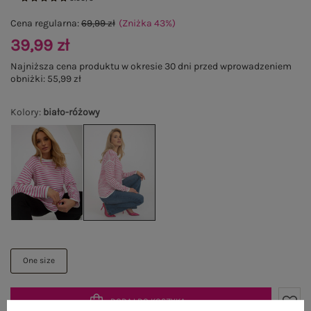
Cena regularna:
69,99 zł
(Zniżka
43
%
)
39,99 zł
Najniższa cena produktu w okresie 30 dni przed wprowadzeniem
obniżki:
55,99 zł
Kolory
:
biało-różowy
One size
DODAJ DO KOSZYKA