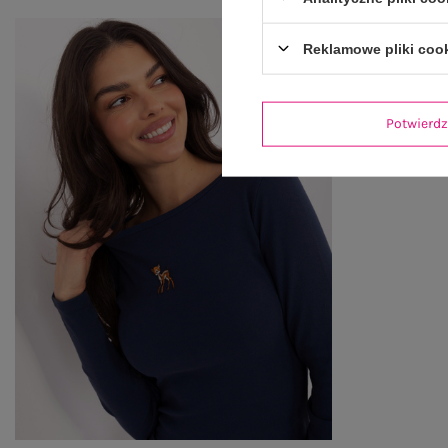
Reklamowe pliki coo
Potwier