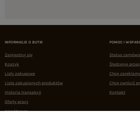
INFORMACJE O BUTIK
POMOC I WSPAR
Zarejestruj się
Status zamówi
Koszyk
Śledzenie przes
Listy zakupowe
Chcę zareklam
Lista zakupionych produktów
Chcę zwrócić p
Historia transakcji
Kontakt
Oferty pracy
Współpraca
Regulamin
Polityka prywatności
Odstąpienie od umowy
Zarządzaj