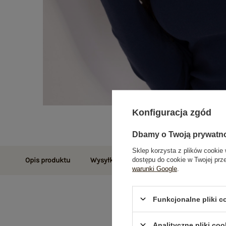
Konfiguracja zgód
Dbamy o Twoją prywatn
Sklep korzysta z plików cookie 
dostępu do cookie w Twojej prz
Opis produktu
Wysyłka i dostawa
Zwroty i reklamac
warunki Google
.
Funkcjonalne pliki 
Analityczne pliki coo