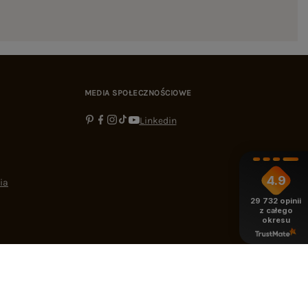
MEDIA SPOŁECZNOŚCIOWE
Linkedin
4.9
ia
29 732
opinii
z całego
okresu
-16:00
bok@ebutik.pl
eButik.pl
,
Al. Katowicka 68
,
05-830
Nadarzyn