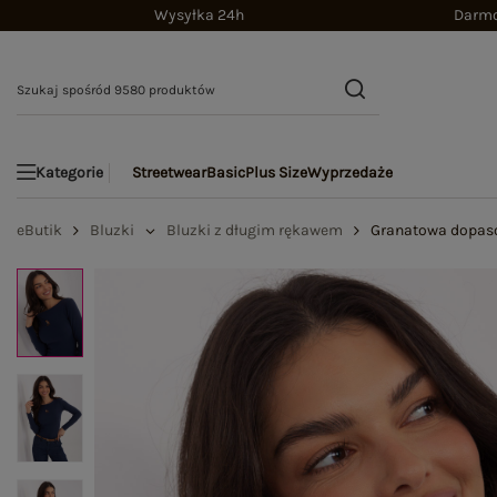
Wysyłka 24h
Darmo
Streetwear
Basic
Plus Size
Wyprzedaże
Kategorie
eButik
Bluzki
Bluzki z długim rękawem
Granatowa dopas