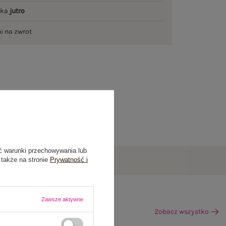
łka
jutro
ni na zwrot
ć warunki przechowywania lub
 także na stronie
Prywatność i
Zawsze aktywne
Zobacz wszystko