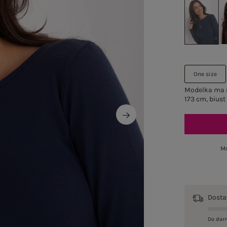
One size
Modelka ma n
173 cm, biust
Mo
Dost
Do dar