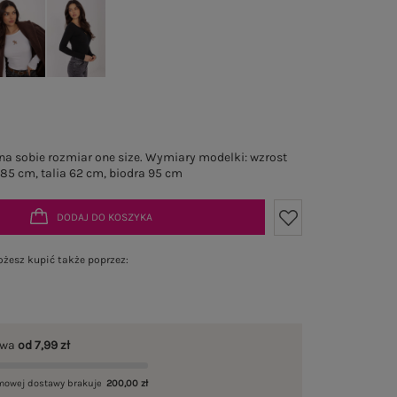
a sobie rozmiar one size. Wymiary modelki: wzrost
 85 cm, talia 62 cm, biodra 95 cm
DODAJ DO KOSZYKA
żesz kupić także poprzez:
awa
od 7,99 zł
mowej dostawy brakuje
200,00 zł