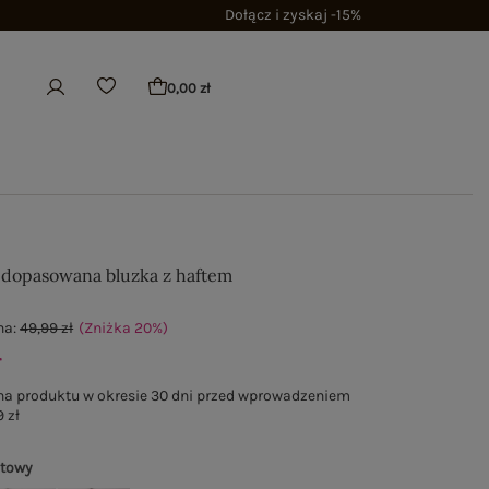
Dołącz i zyskaj -15%
0,00 zł
dopasowana bluzka z haftem
na:
49,99 zł
(Zniżka
20
%
)
ł
na produktu w okresie 30 dni przed wprowadzeniem
 zł
atowy