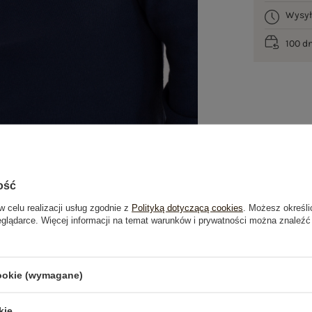
Wysy
100 d
ość
w celu realizacji usług zgodnie z
Polityką dotyczącą cookies
. Możesz określi
eglądarce. Więcej informacji na temat warunków i prywatności można znaleźć
je
Opinie o produkcie
(0)
cookie (wymagane)
OSTATNIO OGLĄDANE
kie