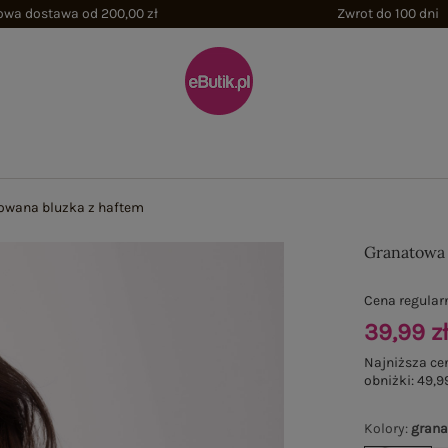
wa dostawa od 200,00 zł
Zwrot do 100 dni
owana bluzka z haftem
Granatowa 
Cena regular
39,99 z
Najniższa ce
obniżki:
49,99
Kolory
:
gran