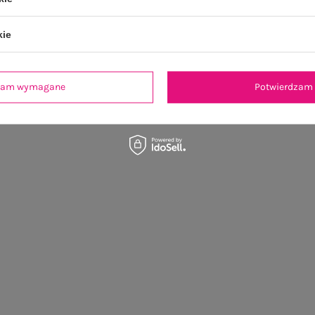
kie
dzam wymagane
Potwierdzam 