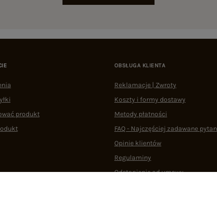
CIE
OBSŁUGA KLIENTA
enia
Reklamacje | Zwroty
yłki
Koszty i formy dostawy
ować produkt
Metody płatności
rodukt
FAQ - Najczęściej zadawane pytan
Opinie klientów
Regulaminy
Odstąpienie od umowy
 plikami cookie
22 290 10 80
Pn.-Pt. 08:00