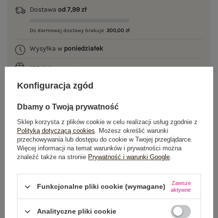
Dostawa
od 7,99 zł
Do darmowej dostawy brakuje
200,00 zł
Wysyłka w
poniedziałek
100 dni na zwrot
Konfiguracja zgód
Dbamy o Twoją prywatność
OPIS PRODUKTU
Sklep korzysta z plików cookie w celu realizacji usług zgodnie z
Polityką dotyczącą cookies
. Możesz określić warunki
GŁÓWNE PARAMETRY
przechowywania lub dostępu do cookie w Twojej przeglądarce.
Więcej informacji na temat warunków i prywatności można
znaleźć także na stronie
Prywatność i warunki Google
.
OPINIE O PRODUKCIE
(0)
WYSYŁKA I DOSTAWA
Zawsze
Funkcjonalne pliki cookie (wymagane)
aktywne
ZWROTY I REKLAMACJE
Analityczne pliki cookie