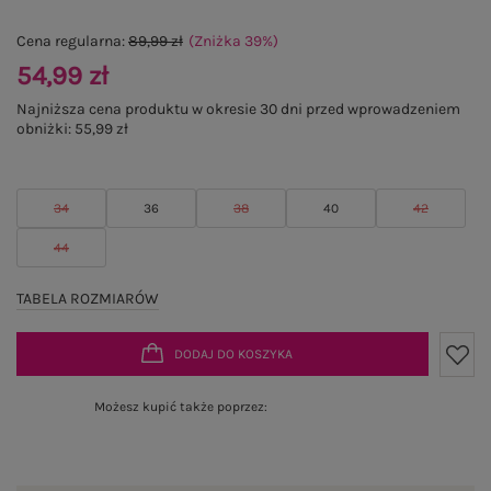
Cena regularna:
89,99 zł
(Zniżka
39
%
)
54,99 zł
Najniższa cena produktu w okresie 30 dni przed wprowadzeniem
obniżki:
55,99 zł
34
36
38
40
42
44
TABELA ROZMIARÓW
DODAJ DO KOSZYKA
Możesz kupić także poprzez: