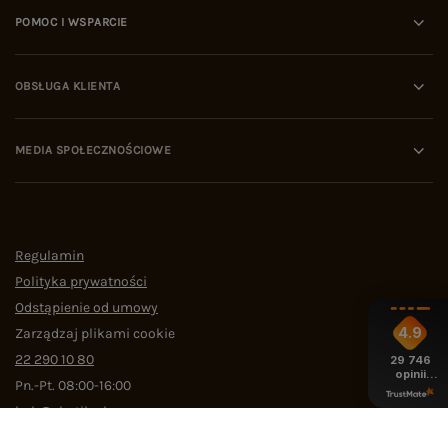
POMOC I WSPARCIE
OBSŁUGA KLIENTA
MEDIA SPOŁECZNOŚCIOWE
Regulamin
Polityka prywatności
Odstąpienie od umowy
4.9
Zarządzaj plikami cookie
22 290 10 80
29 746
opinii
Pn.-Pt. 08:00-16:00
z całego
okresu
bok@ebutik.pl
eButik.pl
,
Al. Katowicka 68
,
05-830
Nadarzyn