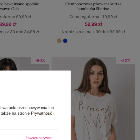
kie bawełniane spodnie
Ciemnobeżowa pikowana kurtka
esowe Cailie
bomberka Sherise
gularna:
69,99 zł
Cena regularna:
119,99 zł
39,99 zł
59,99 zł
ena z 30 dni:
34,99 zł
Najniższa cena z 30 dni:
95,99 zł
-60%
-50%
ć warunki przechowywania lub
 także na stronie
Prywatność i
Zawsze aktywne