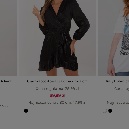
 Debora
Czarna kopertowa sukienka z paskiem
Biały t-shirt d
Cena regularna:
79,99 zł
Cena re
ł
39,99 zł
Najniższa cena z 30 dni:
47,99 zł
Najniższa c
99 zł