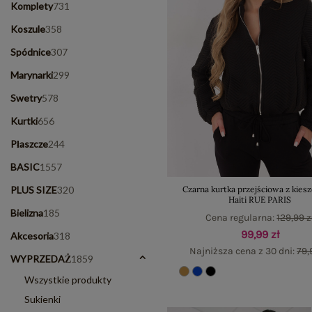
Komplety
731
Koszule
358
Spódnice
307
Marynarki
299
Swetry
578
Kurtki
656
Płaszcze
244
BASIC
1557
PLUS SIZE
320
Czarna kurtka przejściowa z kies
Haiti RUE PARIS
Bielizna
185
Cena regularna:
129,99 z
99,99 zł
Akcesoria
318
Najniższa cena z 30 dni:
79,
WYPRZEDAŻ
1859
Wszystkie produkty
Sukienki