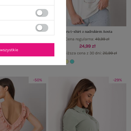
t-shirt z aplikacją Skull
Ecru t-shirt z nadrukiem Aosta
gularna:
49,99 zł
Cena regularna:
49,99 zł
19,99 zł
24,99 zł
wszystkie
ena z 30 dni:
13,99 zł
Najniższa cena z 30 dni:
20,99 zł
+1
-50%
-29%