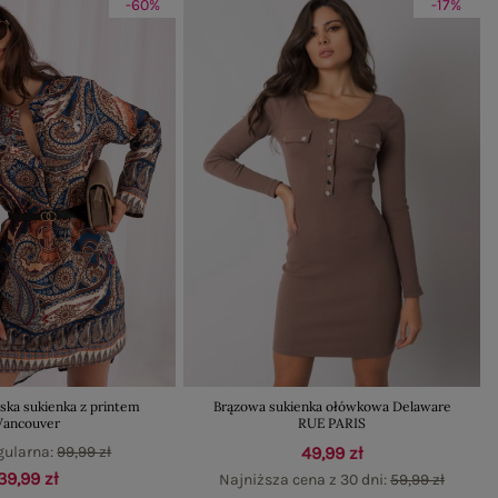
-60%
-17%
ska sukienka z printem
Brązowa sukienka ołówkowa Delaware
Vancouver
RUE PARIS
gularna:
99,99 zł
49,99 zł
39,99 zł
Najniższa cena z 30 dni:
59,99 zł