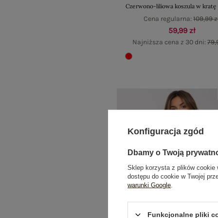
Czerwono-liliowa koszula w kratę
Cena regularna:
109,99 z
59,99 zł
Najniższa cena z 30 dni:
79,
Konfiguracja zgód
Dbamy o Twoją prywatn
Sklep korzysta z plików cookie 
dostępu do cookie w Twojej prz
warunki Google
.
Funkcjonalne pliki 