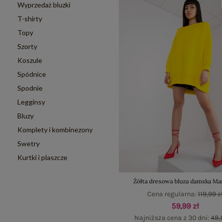
Wyprzedaż bluzki
T-shirty
Topy
Szorty
Koszule
Spódnice
Spodnie
Legginsy
Bluzy
Komplety i kombinezony
Swetry
Kurtki i płaszcze
Żółta dresowa bluza damska Ma
Cena regularna:
119,99 z
59,99 zł
Najniższa cena z 30 dni:
48,