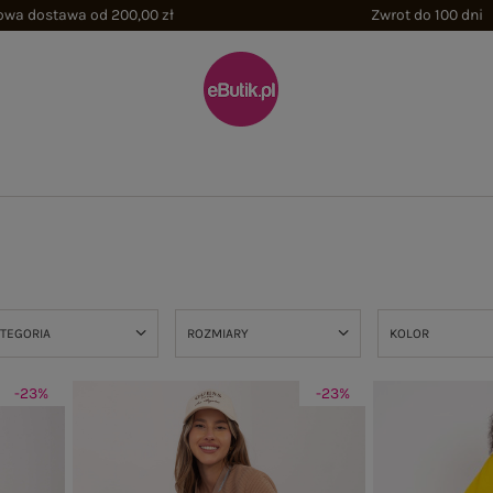
wa dostawa od 200,00 zł
Zwrot do 100 dni
TEGORIA
ROZMIARY
KOLOR
-23%
-23%