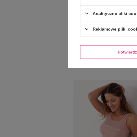
Analityczne pliki coo
Reklamowe pliki coo
Biała bluzka na co dzień Avia
Cena regularna:
69,99 z
39,99 zł
Potwier
Najniższa cena z 30 dni:
27,