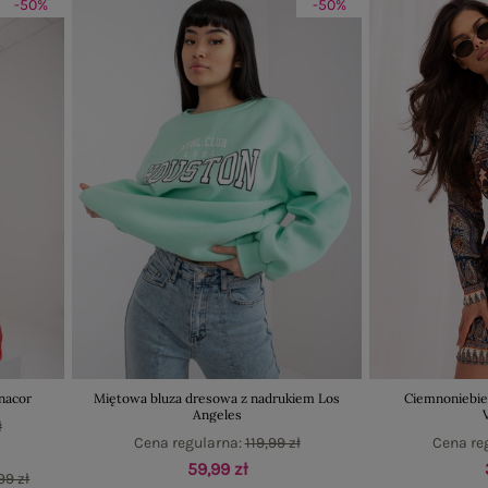
-50%
-50%
nacor
Miętowa bluza dresowa z nadrukiem Los
Ciemnoniebie
Angeles
ł
Cena regularna:
119,99 zł
Cena re
59,99 zł
99 zł