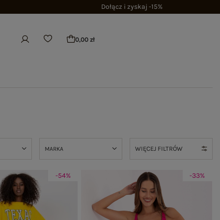
Dołącz i zyskaj -15%
0,00 zł
WIĘCEJ FILTRÓW
MARKA
-54%
-33%