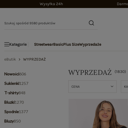
Wysyłka 24h
Darmo
Streetwear
Basic
Plus Size
Wyprzedaże
Kategorie
eButik
WYPRZEDAŻ
WYPRZEDAŻ
(
1830
)
Nowości
606
Sukienki
1257
CENA
KA
T-shirty
848
Bluzki
1270
Spodnie
1377
Bluzy
850