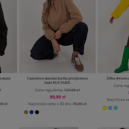
zeniami
Camelowa damska kurtka przejściowa
Żółta dresowa
Haiti RUE PARIS
Cena re
ł
Cena regularna:
129,99 zł
99,99 zł
Najniższa ce
99 zł
Najniższa cena z 30 dni:
79,99 zł