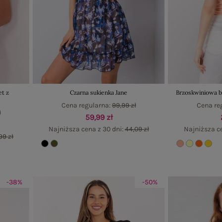
t z
Czarna sukienka Jane
Brzoskwiniowa b
Cena regularna:
99,99 zł
Cena re
ł
59,99 zł
Najniższa cena z 30 dni:
44,09 zł
Najniższa c
99 zł
-38%
-50%