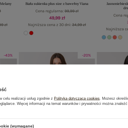
 Melany
Biała sukienka plus size z bawełny Viana
Jasnoniebies
dr
ł
Cena regularna:
99,99 zł
Cena re
49,99 zł
99 zł
Najniższa cena z 30 dni:
34,99 zł
Najniższa c
-43%
-20%
ość
w celu realizacji usług zgodnie z
Polityką dotyczącą cookies
. Możesz określi
eglądarce. Więcej informacji na temat warunków i prywatności można znaleźć
cookie (wymagane)