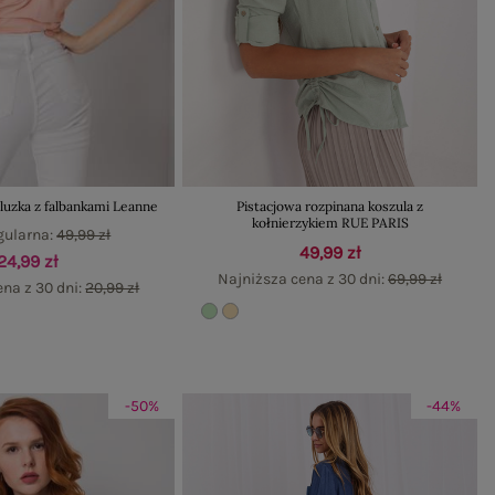
luzka z falbankami Leanne
Pistacjowa rozpinana koszula z
kołnierzykiem RUE PARIS
gularna:
49,99 zł
49,99 zł
24,99 zł
Najniższa cena z 30 dni:
69,99 zł
ena z 30 dni:
20,99 zł
-50%
-44%