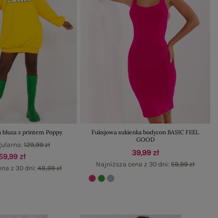
 bluza z printem Poppy
Fuksjowa sukienka bodycon BASIC FEEL
GOOD
gularna:
129,99 zł
39,99 zł
59,99 zł
Najniższa cena z 30 dni:
59,99 zł
na z 30 dni:
48,99 zł