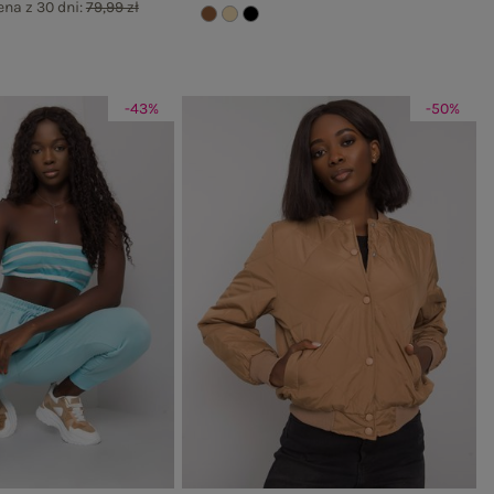
ena z 30 dni:
79,99 zł
-43%
-50%