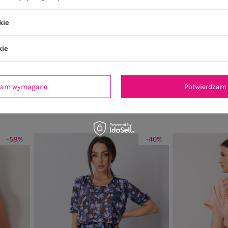
kie
kie
na
Fuksjowe legginsy sportowe Leffy
Jasnoniebieski 
ł
Cena regularna:
49,99 zł
Cena re
39,99 zł
dzam wymagane
Potwierdzam 
99 zł
Najniższa cena z 30 dni:
27,99 zł
Najniższa c
-58%
-40%