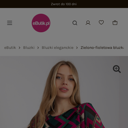
Zwrot do 100 dni
eButik
Bluzki
Bluzki eleganckie
Zielono-fioletowa bluzka n