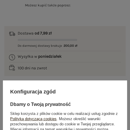
Możesz kupić także poprzez:
Dostawa
od 7,99 zł
Do darmowej dostawy brakuje
200,00 zł
Wysyłka w
poniedziałek
100 dni na zwrot
Konfiguracja zgód
OPIS PRODUKTU
Dbamy o Twoją prywatność
GŁÓWNE PARAMETRY
Sklep korzysta z plików cookie w celu realizacji usług zgodnie z
Polityką dotyczącą cookies
. Możesz określić warunki
OPINIE O PRODUKCIE
(0)
przechowywania lub dostępu do cookie w Twojej przeglądarce.
Więcej informacji na temat warunków i prywatności można