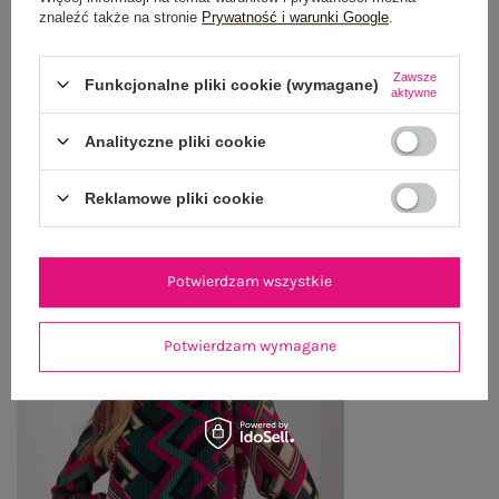
znaleźć także na stronie
Prywatność i warunki Google
.
WYSYŁKA I DOSTAWA
ZWROTY I REKLAMACJE
Zawsze
Funkcjonalne pliki cookie (wymagane)
aktywne
Analityczne pliki cookie
OSTATNIO OGLĄDANE
Zobacz wszystko
Reklamowe pliki cookie
Potwierdzam wszystkie
Potwierdzam wymagane