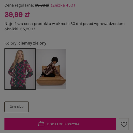
Cena regularna:
69,99 zł
(Zniżka
43
%
)
39,99 zł
Najniższa cena produktu w okresie 30 dni przed wprowadzeniem
obniżki:
55,99 zł
Kolory
:
ciemny zielony
One size
DODAJ DO KOSZYKA