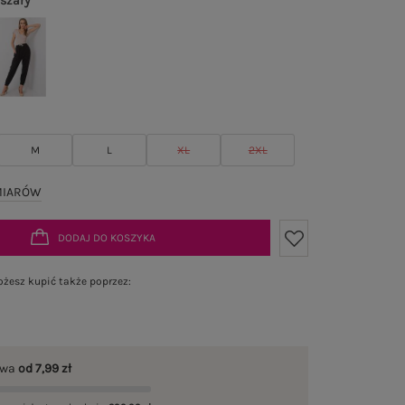
 szary
M
L
XL
2XL
MIARÓW
DODAJ DO KOSZYKA
żesz kupić także poprzez:
awa
od 7,99 zł