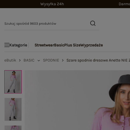
Wysyłka 24h
Darmo
Streetwear
Basic
Plus Size
Wyprzedaże
Kategorie
eButik
BASIC
SPODNIE
Szare spodnie dresowe Anette NIE