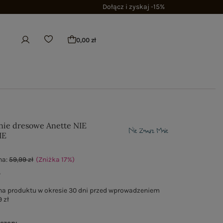
Dołącz i zyskaj -15%
0,00 zł
nie dresowe Anette NIE
IE
na:
59,99 zł
(Zniżka
17
%
)
ł
na produktu w okresie 30 dni przed wprowadzeniem
 zł