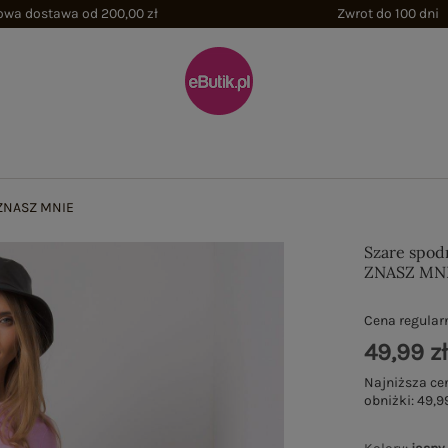
wa dostawa od 200,00 zł
Zwrot do 100 dni
 ZNASZ MNIE
Szare spod
ZNASZ MN
Cena regular
49,99 z
Najniższa ce
obniżki:
49,99