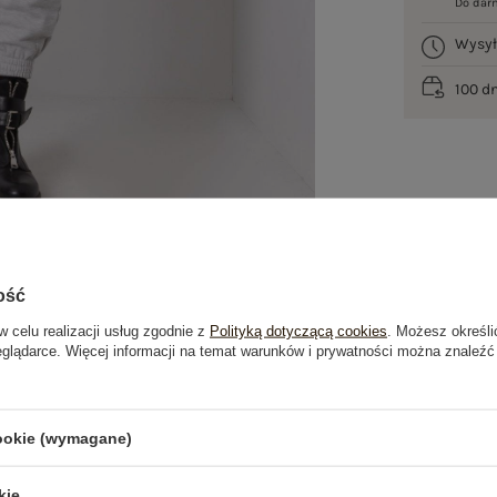
Do dar
Wysy
100 d
ość
w celu realizacji usług zgodnie z
Polityką dotyczącą cookies
. Możesz określi
eglądarce. Więcej informacji na temat warunków i prywatności można znaleźć
je
Opinie o produkcie
(0)
cookie (wymagane)
OSTATNIO OGLĄDANE
kie