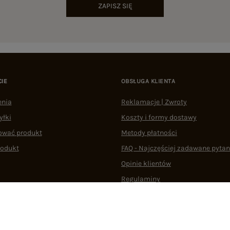
ZAPISZ SIĘ
CIE
OBSŁUGA KLIENTA
enia
Reklamacje | Zwroty
yłki
Koszty i formy dostawy
ować produkt
Metody płatności
rodukt
FAQ - Najczęściej zadawane pytan
Opinie klientów
Regulaminy
Odstąpienie od umowy