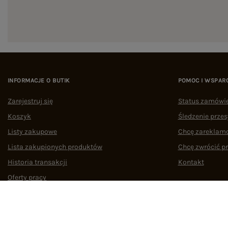
INFORMACJE O BUTIK
POMOC I WSPAR
Zarejestruj się
Status zamówi
Koszyk
Śledzenie przes
Listy zakupowe
Chcę zareklam
Lista zakupionych produktów
Chcę zwrócić p
Historia transakcji
Kontakt
Oferty pracy
Współpraca