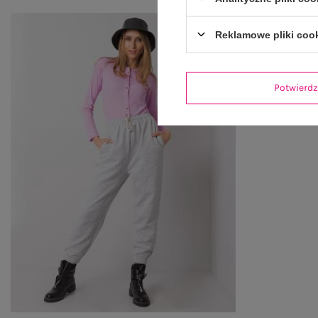
Reklamowe pliki coo
Potwier