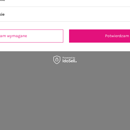
kie
dzam wymagane
Potwierdzam 