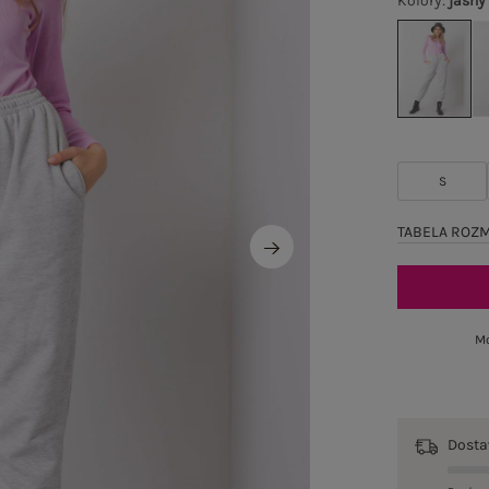
Kolory
:
jasny
S
TABELA ROZ
Mo
Dost