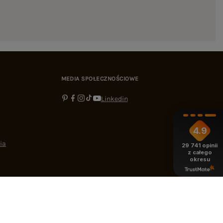
MEDIA SPOŁECZNOŚCIOWE
Linkedin
4.9
ia
29 741
opinii
z całego
okresu