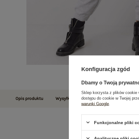
Konfiguracja zgód
Dbamy o Twoją prywatn
Sklep korzysta z plików cookie 
dostępu do cookie w Twojej prz
Opis produktu
Wysyłka i dostawa
Zwroty i reklamac
warunki Google
.
Funkcjonalne pliki 
Analityczne pliki coo