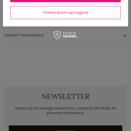
OPINIE O PRODUKCIE
(2)
Potwierdzam wymagane
WYSYŁKA I DOSTAWA
ZWROTY I REKLAMACJE
NEWSLETTER
Zapisz się do naszego newslettera i otrzymaj 15% zniżki na
pierwsze zamówienie