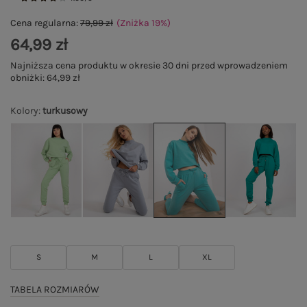
Cena regularna:
79,99 zł
(Zniżka
19
%
)
64,99 zł
Najniższa cena produktu w okresie 30 dni przed wprowadzeniem
obniżki:
64,99 zł
Kolory
:
turkusowy
S
M
L
XL
TABELA ROZMIARÓW