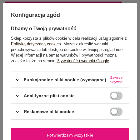
DODAJ DO KOSZYKA
Konfiguracja zgód
Możesz kupić także poprzez:
Dbamy o Twoją prywatność
Sklep korzysta z plików cookie w celu realizacji usług zgodnie z
Polityką dotyczącą cookies
. Możesz określić warunki
przechowywania lub dostępu do cookie w Twojej przeglądarce.
Dostawa
od 7,99 zł
Więcej informacji na temat warunków i prywatności można
znaleźć także na stronie
Prywatność i warunki Google
.
Do darmowej dostawy brakuje
200,00 zł
Wysyłka w
poniedziałek
Zawsze
Funkcjonalne pliki cookie (wymagane)
aktywne
100 dni na zwrot
Analityczne pliki cookie
Reklamowe pliki cookie
OPIS PRODUKTU
GŁÓWNE PARAMETRY
Potwierdzam wszystkie