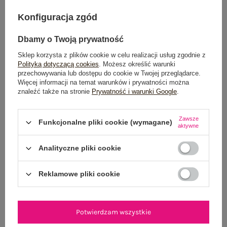
DODAJ DO KOSZYKA
Konfiguracja zgód
Możesz kupić także poprzez:
Dbamy o Twoją prywatność
Sklep korzysta z plików cookie w celu realizacji usług zgodnie z
Polityką dotyczącą cookies
. Możesz określić warunki
przechowywania lub dostępu do cookie w Twojej przeglądarce.
Więcej informacji na temat warunków i prywatności można
Dostawa
od 7,99 zł
znaleźć także na stronie
Prywatność i warunki Google
.
Do darmowej dostawy brakuje
200,00 zł
Zawsze
Funkcjonalne pliki cookie (wymagane)
Wysyłka w
poniedziałek
aktywne
100 dni na zwrot
Analityczne pliki cookie
Reklamowe pliki cookie
OPIS PRODUKTU
Potwierdzam wszystkie
GŁÓWNE PARAMETRY