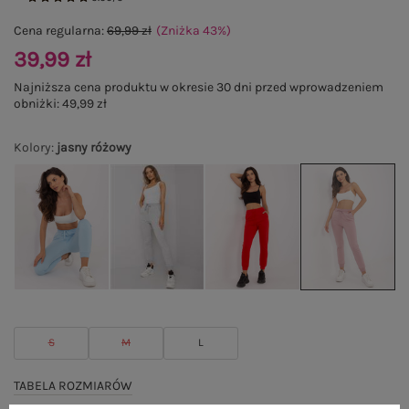
Cena regularna:
69,99 zł
(Zniżka
43
%
)
39,99 zł
Najniższa cena produktu w okresie 30 dni przed wprowadzeniem
obniżki:
49,99 zł
Kolory
:
jasny różowy
S
M
L
TABELA ROZMIARÓW