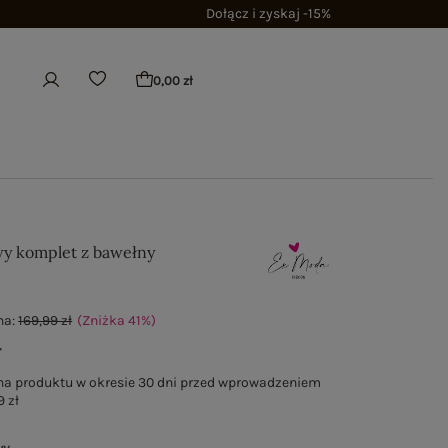
Dołącz i zyskaj -15%
0,00 zł
y komplet z bawełny
na:
169,99 zł
(Zniżka
41
%
)
ł
na produktu w okresie 30 dni przed wprowadzeniem
9 zł