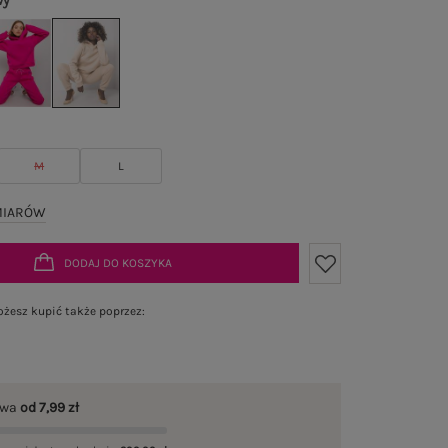
wy
M
L
MIARÓW
DODAJ DO KOSZYKA
żesz kupić także poprzez:
awa
od 7,99 zł