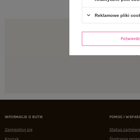
Reklamowe pliki coo
Potwier
Zapi
INFORMACJE O BUTIK
POMOC I WSPAR
Zarejestruj się
Status zamówi
Koszyk
Śledzenie przes