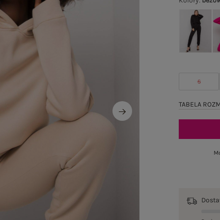
Kolory
:
beżo
S
TABELA ROZ
Mo
Dost