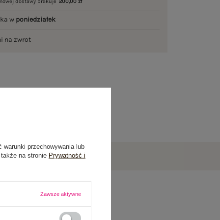
mowej dostawy brakuje
200,00 zł
łka w
poniedziałek
ni na zwrot
ć warunki przechowywania lub
 także na stronie
Prywatność i
Zawsze aktywne