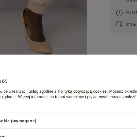
Do dar
Wysy
100 d
ość
w celu realizacji usług zgodnie z
Polityką dotyczącą cookies
. Możesz określi
eglądarce. Więcej informacji na temat warunków i prywatności można znaleźć
je
Opinie o produkcie
(0)
cookie (wymagane)
kie