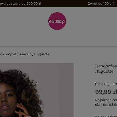
wa dostawa od 200,00 zł
Zwrot do 100 dni
 komplet z bawełny Huguette
Jasnobeżow
Huguette
Cena regular
99,99 z
Najniższa ce
obniżki:
83,9