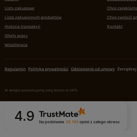
Listy zakupowe
Chcę zareklam
Lista zakupionych produktów
Chcę zwrócić p
Historia transakcji
Kontakt
Oferty pracy
Współpraca
Regulamin
Polityka prywatności
Odstąpienie od umowy
Zarządzaj
W sklepie prezentujemy ceny brutto (z VAT).
4.9
Na podstawie
29 745
opinii
z całego okresu