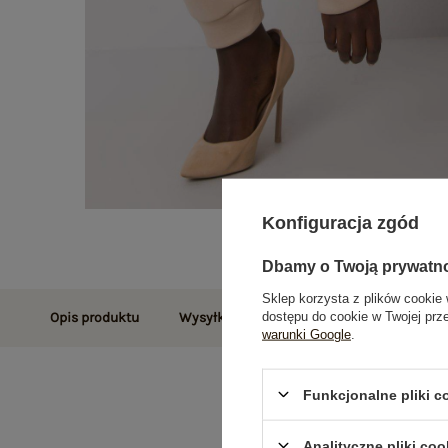
Konfiguracja zgód
Dbamy o Twoją prywatn
Sklep korzysta z plików cookie 
dostępu do cookie w Twojej prz
Opis produktu
Wysyłka i dostawa
Zwroty i reklamac
warunki Google
.
Funkcjonalne pliki 
Analityczne pliki coo