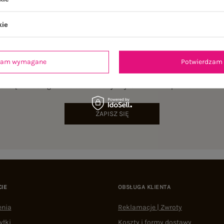
kie
dzam wymagane
Potwierdzam 
NEWSLETTER
sz się do naszego newslettera i otrzymaj 15% zniżki na pierwsze zamów
ZAPISZ SIĘ
CIE
OBSŁUGA KLIENTA
enia
Reklamacje | Zwroty
yłki
Koszty i formy dostawy