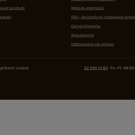
ować produkt
Metody płatności
rodukt
FAQ - Najczęściej zadawane pytan
Opinie klientów
Regulaminy
Odstąpienie od umowy
 plikami cookie
22 290 10 80
Pn.-Pt. 08:00