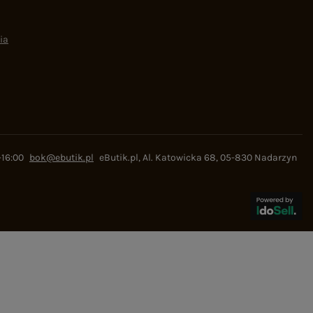
ia
-16:00
bok@ebutik.pl
eButik.pl
,
Al. Katowicka 68
,
05-830
Nadarzyn