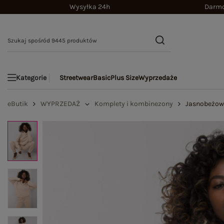
Wysyłka 24h
Darmo
Streetwear
Basic
Plus Size
Wyprzedaże
Kategorie
eButik
WYPRZEDAŻ
Komplety i kombinezony
Jasnobeżowy