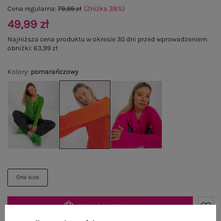
Cena regularna:
79,99 zł
(Zniżka
38
%
)
49,99 zł
Najniższa cena produktu w okresie 30 dni przed wprowadzeniem
obniżki:
63,99 zł
Kolory
:
pomarańczowy
One size
DODAJ DO KOSZYKA