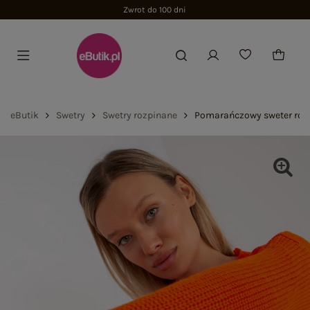
Zwrot do 100 dni
eButik
Swetry
Swetry rozpinane
Pomarańczowy sweter roz