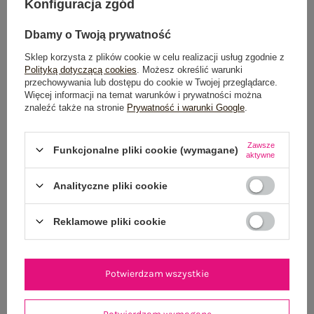
Konfiguracja zgód
Możesz kupić także poprzez:
Dbamy o Twoją prywatność
Sklep korzysta z plików cookie w celu realizacji usług zgodnie z
Polityką dotyczącą cookies
. Możesz określić warunki
Dostawa
od 7,99 zł
przechowywania lub dostępu do cookie w Twojej przeglądarce.
Więcej informacji na temat warunków i prywatności można
znaleźć także na stronie
Prywatność i warunki Google
.
Do darmowej dostawy brakuje
200,00 zł
Wysyłka
jutro
Zawsze
Funkcjonalne pliki cookie (wymagane)
aktywne
100 dni na zwrot
Analityczne pliki cookie
Reklamowe pliki cookie
OPIS PRODUKTU
GŁÓWNE PARAMETRY
Potwierdzam wszystkie
OPINIE O PRODUKCIE
(0)