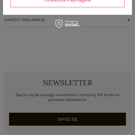
Potwierdzam wymagane
WYSYŁKA I DOSTAWA
ZWROTY I REKLAMACJE
NEWSLETTER
Zapisz się do naszego newslettera i otrzymaj 15% zniżki na
pierwsze zamówienie
ZAPISZ SIĘ