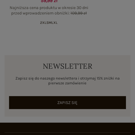
59,99 zł
Najniższa cena produktu w okresie 30 dni
przed wprowadzeniem obniżki:
109,99 zł
2XL
S
M
L
XL
NEWSLETTER
Zapisz się do naszego newslettera i otrzymaj 15% zniżki na
pierwsze zamówienie
ZAPISZ SIĘ