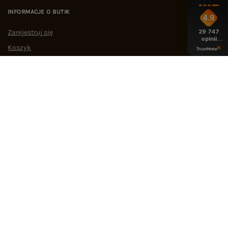
INFORMACJE O BUTIK
4.9
Zarejestruj się
29 747
opinii
z całego
Koszyk
okresu
Listy zakupowe
Lista zakupionych produktów
Historia transakcji
Oferty pracy
Współpraca
POMOC I WSPARCIE
OBSŁUGA KLIENTA