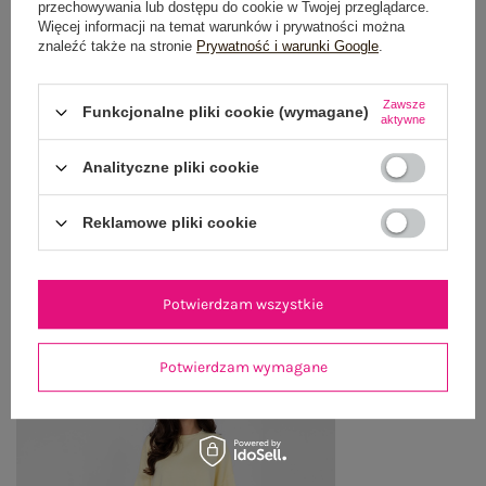
przechowywania lub dostępu do cookie w Twojej przeglądarce.
Więcej informacji na temat warunków i prywatności można
GŁÓWNE PARAMETRY
znaleźć także na stronie
Prywatność i warunki Google
.
OPINIE O PRODUKCIE
(0)
Zawsze
Funkcjonalne pliki cookie (wymagane)
aktywne
WYSYŁKA I DOSTAWA
Analityczne pliki cookie
ZWROTY I REKLAMACJE
Reklamowe pliki cookie
OSTATNIO OGLĄDANE
Zobacz wszystko
Potwierdzam wszystkie
Potwierdzam wymagane