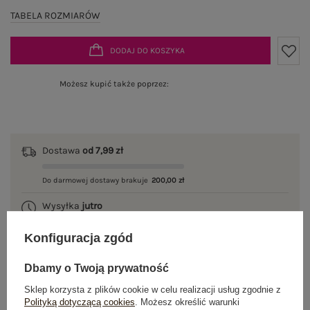
TABELA ROZMIARÓW
DODAJ DO KOSZYKA
Możesz kupić także poprzez:
Dostawa
od 7,99 zł
Do darmowej dostawy brakuje
200,00 zł
Wysyłka
jutro
100 dni na zwrot
Konfiguracja zgód
Dbamy o Twoją prywatność
Sklep korzysta z plików cookie w celu realizacji usług zgodnie z
OPIS PRODUKTU
Polityką dotyczącą cookies
. Możesz określić warunki