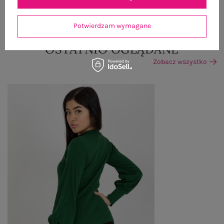
ZWROTY I REKLAMACJE
Potwierdzam wymagane
OSTATNIO OGLĄDANE
Zobacz wszystko