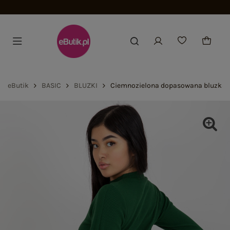
Dołącz i zyskaj -
eButik
BASIC
BLUZKI
Ciemnozielona dopasowana bluzka b