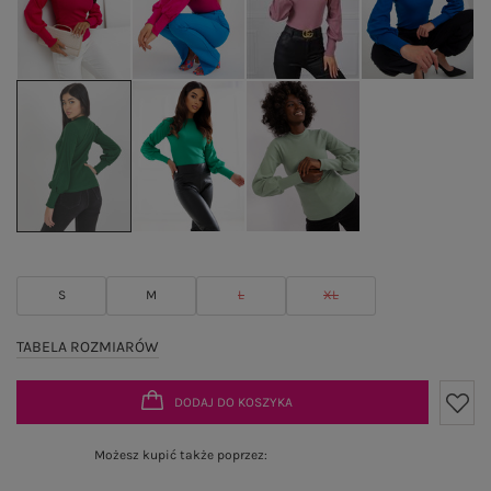
S
M
L
XL
TABELA ROZMIARÓW
DODAJ DO KOSZYKA
Możesz kupić także poprzez: