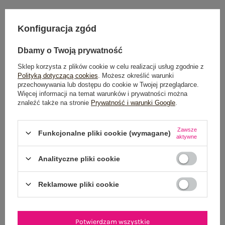
Konfiguracja zgód
Dostawa
od 7,99 zł
Dbamy o Twoją prywatność
Do darmowej dostawy brakuje
200,00 zł
Sklep korzysta z plików cookie w celu realizacji usług zgodnie z
Wysyłka w
poniedziałek
Polityką dotyczącą cookies
. Możesz określić warunki
przechowywania lub dostępu do cookie w Twojej przeglądarce.
100 dni na zwrot
Więcej informacji na temat warunków i prywatności można
znaleźć także na stronie
Prywatność i warunki Google
.
Zawsze
Funkcjonalne pliki cookie (wymagane)
aktywne
OPIS PRODUKTU
Analityczne pliki cookie
GŁÓWNE PARAMETRY
Reklamowe pliki cookie
OPINIE O PRODUKCIE
(120)
WYSYŁKA I DOSTAWA
Potwierdzam wszystkie