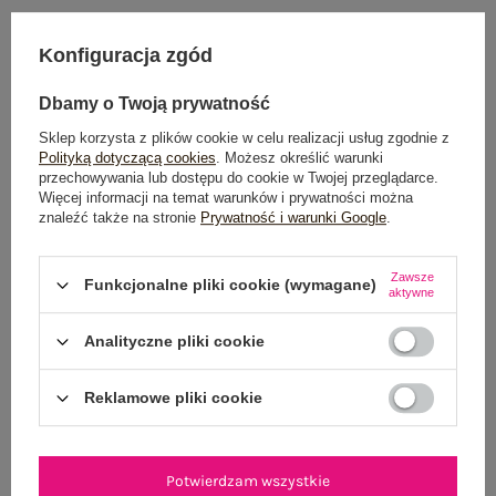
Konfiguracja zgód
Dostawa
od 7,99 zł
Dbamy o Twoją prywatność
Do darmowej dostawy brakuje
200,00 zł
Sklep korzysta z plików cookie w celu realizacji usług zgodnie z
Wysyłka w
poniedziałek
Polityką dotyczącą cookies
. Możesz określić warunki
przechowywania lub dostępu do cookie w Twojej przeglądarce.
Więcej informacji na temat warunków i prywatności można
100 dni na zwrot
znaleźć także na stronie
Prywatność i warunki Google
.
Zawsze
Funkcjonalne pliki cookie (wymagane)
aktywne
OPIS PRODUKTU
Analityczne pliki cookie
GŁÓWNE PARAMETRY
Reklamowe pliki cookie
OPINIE O PRODUKCIE
(120)
WYSYŁKA I DOSTAWA
Potwierdzam wszystkie