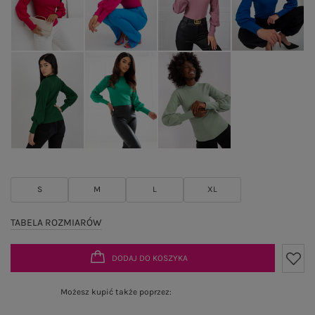
S
M
L
XL
TABELA ROZMIARÓW
DODAJ DO KOSZYKA
Możesz kupić także poprzez: