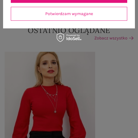
ZWROTY I REKLAMACJE
Potwierdzam wymagane
OSTATNIO OGLĄDANE
Zobacz wszystko