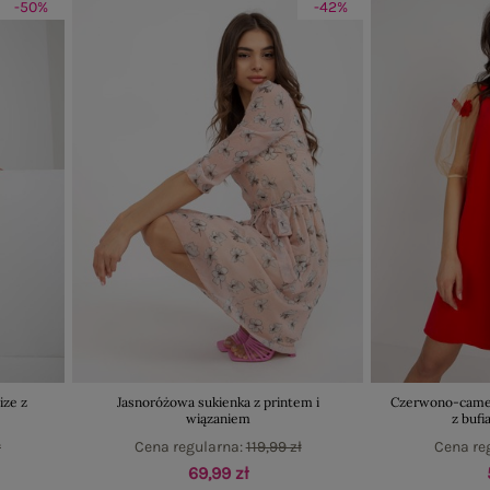
-50%
-42%
ize z
Jasnoróżowa sukienka z printem i
Czerwono-camel
wiązaniem
z buf
ł
Cena regularna:
119,99 zł
Cena re
69,99 zł