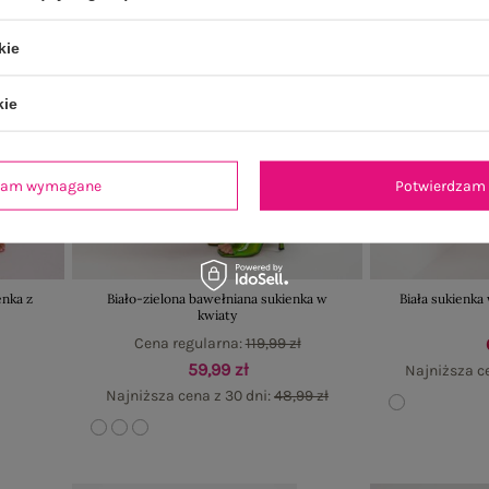
kie
kie
dzam wymagane
Potwierdzam 
nka z
Biało-zielona bawełniana sukienka w
Biała sukienka
kwiaty
Cena regularna:
119,99 zł
59,99 zł
Najniższa ce
Najniższa cena z 30 dni:
48,99 zł