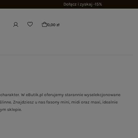
Dołącz i zyskaj -15%
0,00 zł
 charakter. W eButik.pl oferujemy starannie wyselekcjonowane
linne. Znajdziesz u nas fasony mini, midi oraz maxi, idealnie
ym sklepie.