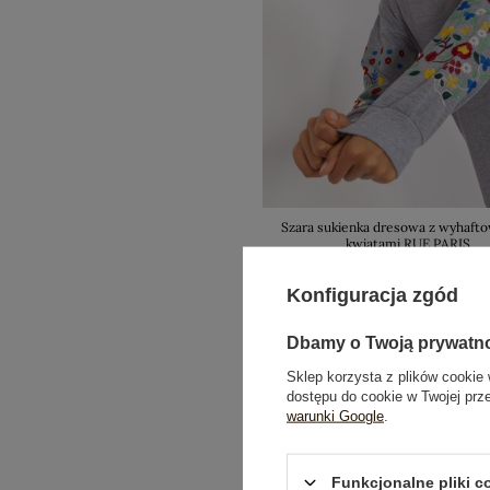
Szara sukienka dresowa z wyhaft
kwiatami RUE PARIS
99,99 zł
Konfiguracja zgód
Dbamy o Twoją prywatn
Sklep korzysta z plików cookie 
dostępu do cookie w Twojej prz
warunki Google
.
Funkcjonalne pliki 