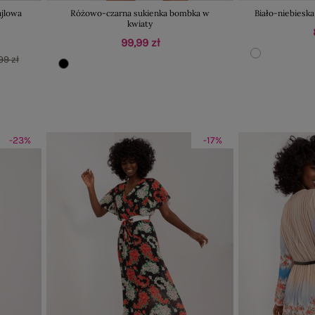
ajlowa
Różowo-czarna sukienka bombka w
Biało-niebieska
kwiaty
99,99 zł
99 zł
-23%
-17%