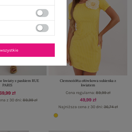
wszystkie
 w kwiaty z paskiem RUE
Ciemnożółta ołówkowa sukienka z
PARIS
kwiatem
69,99 zł
Cena regularna:
89,99 zł
49,99 zł
na z 30 dni:
89,99 zł
Najniższa cena z 30 dni:
36,74 zł