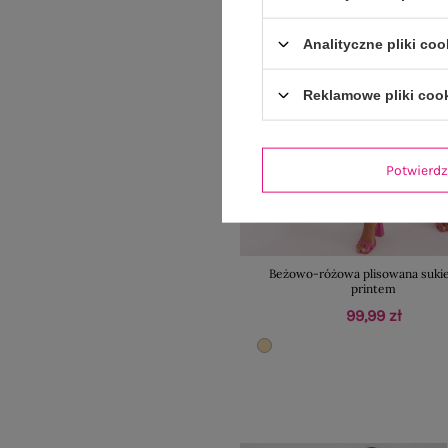
Analityczne pliki coo
Reklamowe pliki coo
Potwier
Beżowo-różowa plisowana sukie
printem
99,99 zł