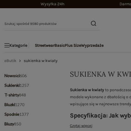
Wysyłka 24h
Darmo
Streetwear
Basic
Plus Size
Wyprzedaże
Kategorie
eButik
sukienka w kwiaty
SUKIENKA W KW
Nowości
606
Sukienki
1257
Sukienka w kwiaty
to ponadczasow
T-shirty
848
modele wykonane z dbałością o det
wpisujące się w najnowsze trendy.
Bluzki
1270
Spodnie
1377
Specyfikacja: Jak wy
Bluzy
850
Czytaj więcej