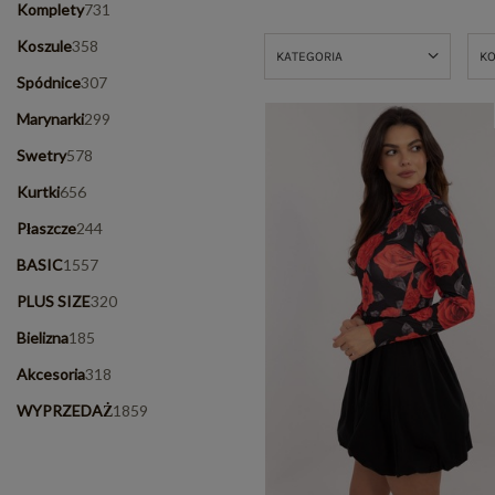
Komplety
731
Koszule
358
KATEGORIA
K
Spódnice
307
Marynarki
299
Swetry
578
Kurtki
656
Płaszcze
244
BASIC
1557
PLUS SIZE
320
Bielizna
185
Akcesoria
318
WYPRZEDAŻ
1859