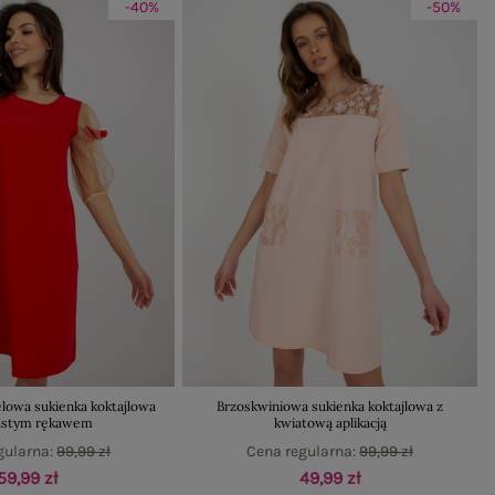
-40%
-50%
owa sukienka koktajlowa
Brzoskwiniowa sukienka koktajlowa z
iastym rękawem
kwiatową aplikacją
gularna:
99,99 zł
Cena regularna:
99,99 zł
59,99 zł
49,99 zł