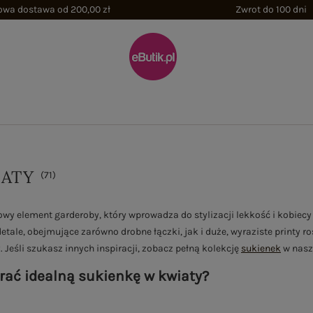
wa dostawa od 200,00 zł
Zwrot do 100 dni
IATY
(
71
)
y element garderoby, który wprowadza do stylizacji lekkość i kobiecy
ale, obejmujące zarówno drobne łączki, jak i duże, wyraziste printy roś
 Jeśli szukasz innych inspiracji, zobacz pełną kolekcję
sukienek
w nasz
brać idealną sukienkę w kwiaty?