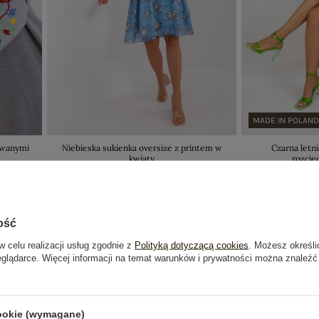
MADE IN POLAN
owanymi
Niebieska sukienka oversize z printem w
Czarna letni
kwiaty
rozcię
129,99 zł
Cena re
Najniższa ce
ość
w celu realizacji usług zgodnie z
Polityką dotyczącą cookies
. Możesz określi
-50%
eglądarce. Więcej informacji na temat warunków i prywatności można znaleźć
cookie (wymagane)