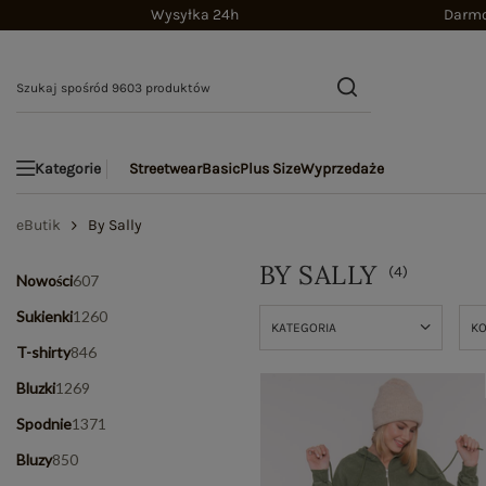
Wysyłka 24h
Darmo
Streetwear
Basic
Plus Size
Wyprzedaże
Kategorie
eButik
By Sally
BY SALLY
(
4
)
Nowości
607
Sukienki
1260
KATEGORIA
K
T-shirty
846
Bluzki
1269
Spodnie
1371
Bluzy
850