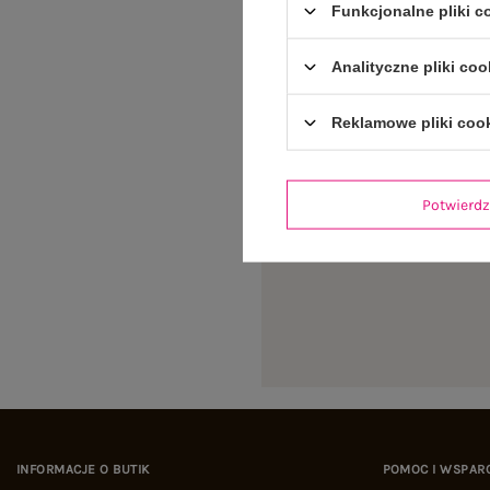
Funkcjonalne pliki 
Analityczne pliki coo
Reklamowe pliki coo
Potwier
INFORMACJE O BUTIK
POMOC I WSPAR