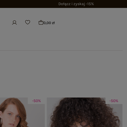
Dołącz i zyskaj -15%
0,00 zł
-50%
-50%