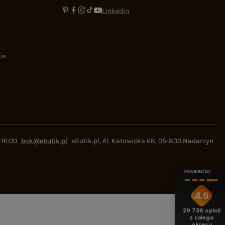
Linkedin
ia
-16:00
bok@ebutik.pl
eButik.pl
,
Al. Katowicka 68
,
05-830
Nadarzyn
4.9
29 736
opinii
z całego
okresu