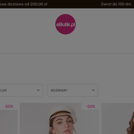
wa dostawa od 200,00 zł
Zwrot do 100 dni
OLOR
ROZMIARY
-50%
-50%