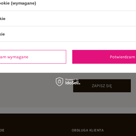
cookie (wymagane)
kie
kie
NEWSLETTER
dzam wymagane
Potwierdzam 
Zapisz się do naszego newslettera i otrzymaj 15% zniżki 
ZAPISZ SIĘ
CIE
OBSŁUGA KLIENTA