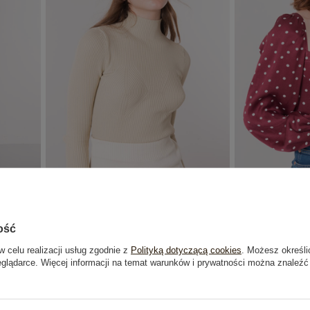
BSL
Jasnobeżowy prążkowany golf BSL
Bordowa b
ość
ł
Cena regularna:
119,99 zł
Cena re
w celu realizacji usług zgodnie z
Polityką dotyczącą cookies
. Możesz określi
59,99 zł
eglądarce. Więcej informacji na temat warunków i prywatności można znaleźć
99 zł
Najniższa cena z 30 dni:
59,99 zł
Najniższa c