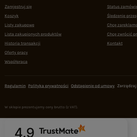
Zarejestruj się
Status zamówi
Koszyk
Śledzenie przes
Listy zakupowe
Chcę zareklam
Lista zakupionych produktów
Chcę zwrócić p
Historia transakcji
Kontakt
Oferty pracy
Współpraca
Regulamin
Polityka prywatności
Odstąpienie od umowy
Zarządzaj
W sklepie prezentujemy ceny brutto (z VAT).
4.9