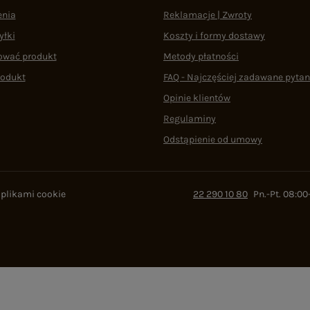
enia
Reklamacje | Zwroty
yłki
Koszty i formy dostawy
ować produkt
Metody płatności
rodukt
FAQ - Najczęściej zadawane pytan
Opinie klientów
Regulaminy
Odstąpienie od umowy
 plikami cookie
22 290 10 80
Pn.-Pt. 08:00