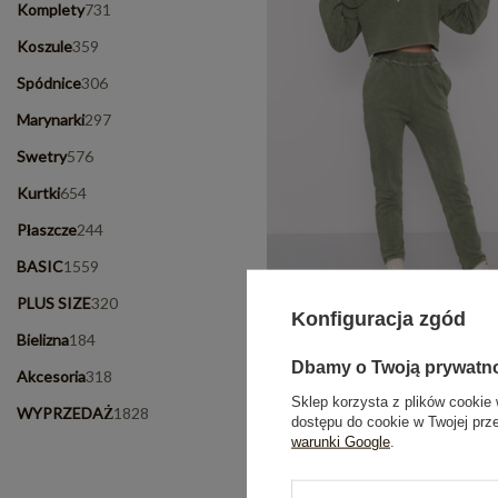
Komplety
731
Koszule
359
Spódnice
306
Marynarki
297
Swetry
576
Kurtki
654
Płaszcze
244
BASIC
1559
PLUS SIZE
320
Konfiguracja zgód
Bielizna
184
Khaki spodnie dresowe rurki 
Dbamy o Twoją prywatn
Akcesoria
318
Cena regularna:
129,99 z
Sklep korzysta z plików cookie 
64,99 zł
WYPRZEDAŻ
1828
dostępu do cookie w Twojej prz
Najniższa cena z 30 dni:
64,
warunki Google
.