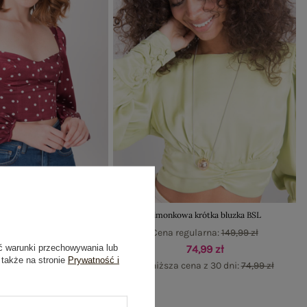
luzka w groszki BSL
Limonkowa krótka bluzka BSL
gularna:
149,99 zł
Cena regularna:
149,99 zł
ć warunki przechowywania lub
74,99 zł
74,99 zł
 także na stronie
Prywatność i
ena z 30 dni:
74,99 zł
Najniższa cena z 30 dni:
74,99 zł