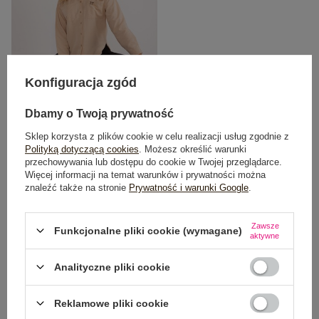
Konfiguracja zgód
Dbamy o Twoją prywatność
Sklep korzysta z plików cookie w celu realizacji usług zgodnie z
Beżowa asymetryczna koszula z
Polityką dotyczącą cookies
. Możesz określić warunki
kieszeniami
przechowywania lub dostępu do cookie w Twojej przeglądarce.
49,99 zł
Więcej informacji na temat warunków i prywatności można
znaleźć także na stronie
Prywatność i warunki Google
.
Najniższa cena z 30 dni:
79,99 zł
Zawsze
Funkcjonalne pliki cookie (wymagane)
aktywne
Analityczne pliki cookie
Reklamowe pliki cookie