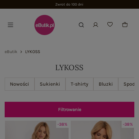
Zwrot do 100 dni
eButik
LYKOSS
LYKOSS
Nowości
Sukienki
T-shirty
Bluzki
Spodn
Filtrowanie
-38%
-38%