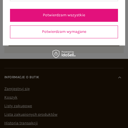
NEWSLETTER
Potwierdzam wszystkie
Zapisz się do naszego newslettera i otrzymaj 15% zniżki na
pierwsze zamówienie
Potwierdzam wymagane
ZAPISZ SIĘ
INFORMACJE O BUTIK
Zarejestruj się
Koszyk
Listy zakupowe
Lista zakupionych produktów
Historia transakcji