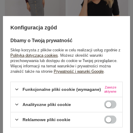
Konfiguracja zgód
Dbamy o Twoją prywatność
Sklep korzysta z plików cookie w celu realizacji usług zgodnie z
Szara midi spódnica z ozdobnymi
Czarny damski sweter z warkoczami
Polityką dotyczącą cookies
. Możesz określić warunki
guzikami
przechowywania lub dostępu do cookie w Twojej przeglądarce.
64,99 zł
109,99 zł
Więcej informacji na temat warunków i prywatności można
znaleźć także na stronie
Prywatność i warunki Google
.
Zawsze
Funkcjonalne pliki cookie (wymagane)
aktywne
Analityczne pliki cookie
Reklamowe pliki cookie
NEWSLETTER