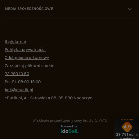
MEDIA SPOŁECZNOŚCIOWE
Regulamin
Polityka prywatności
Odstąpienie od umowy
Zarządzaj plikami cookie
22 290 10 80
Pn.-Pt. 08:00-16:00
bok@ebutik.pl
eButik.pl
,
Al. Katowicka 68
,
05-830
Nadarzyn
W sklepie prezentujemy ceny brutto (z VAT).
4.9
29 751
opinii
z całego