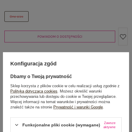
One size
POWIADOM O DOSTĘPNOŚCI
Produkt niedostępny
Konfiguracja zgód
Dbamy o Twoją prywatność
Sklep korzysta z plików cookie w celu realizacji usług zgodnie z
OPIS PRODUKTU
Polityką dotyczącą cookies
. Możesz określić warunki
przechowywania lub dostępu do cookie w Twojej przeglądarce.
GŁÓWNE PARAMETRY
Więcej informacji na temat warunków i prywatności można
znaleźć także na stronie
Prywatność i warunki Google
.
OPINIE O PRODUKCIE
(0)
Zawsze
Funkcjonalne pliki cookie (wymagane)
aktywne
WYSYŁKA I DOSTAWA