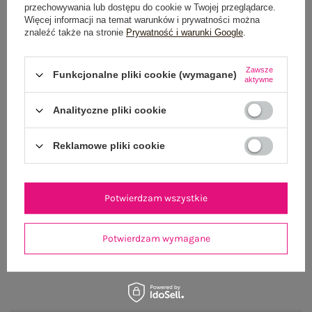
przechowywania lub dostępu do cookie w Twojej przeglądarce.
Rozmiar: S
Więcej informacji na temat warunków i prywatności można
Centrum Logistyczne Nadarzyn
znaleźć także na stronie
Prywatność i warunki Google
.
Dostępny
Zawsze
Rozmiar: M
Funkcjonalne pliki cookie (wymagane)
aktywne
Centrum Logistyczne Nadarzyn
Dostępny
Analityczne pliki cookie
Rozmiar: L
Reklamowe pliki cookie
Centrum Logistyczne Nadarzyn
Dostępny
Rozmiar: XL
Potwierdzam wszystkie
Centrum Logistyczne Nadarzyn
Dostępny
Potwierdzam wymagane