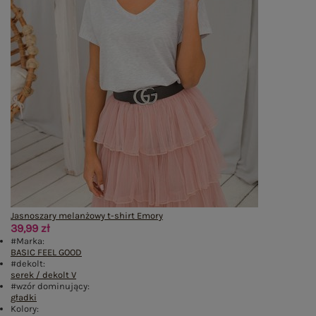
Jasnoszary melanżowy t-shirt Emory
39,99 zł
#Marka:
BASIC FEEL GOOD
#dekolt:
serek / dekolt V
#wzór dominujący:
gładki
Kolory: