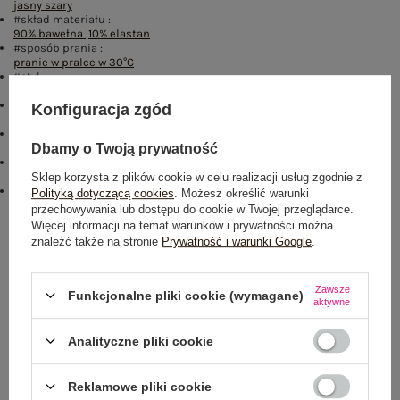
jasny szary
#skład materiału :
90% bawełna
,
10% elastan
#sposób prania :
pranie w pralce w 30°C
#styl:
casual
#materiał dominujący:
Konfiguracja zgód
bawełna
#długość:
standardowa
Dbamy o Twoją prywatność
#rękaw:
krótki rękaw
Sklep korzysta z plików cookie w celu realizacji usług zgodnie z
emblemat_FP:
Polityką dotyczącą cookies
. Możesz określić warunki
txt_BESTSELLER#0FA67E#FFFFFF
,
dół
,
lewo
,
col
,
txt_COTTON
przechowywania lub dostępu do cookie w Twojej przeglądarce.
COMFORT#546070#FFFFFF
Więcej informacji na temat warunków i prywatności można
znaleźć także na stronie
Prywatność i warunki Google
.
Rozmiar: XS
Centrum Logistyczne Nadarzyn
Dostępny
Zawsze
Funkcjonalne pliki cookie (wymagane)
aktywne
Analityczne pliki cookie
Reklamowe pliki cookie