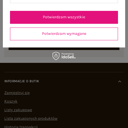
NEWSLETTER
Potwierdzam wszystkie
Zapisz się do naszego newslettera i otrzymaj 15% zniżki na
pierwsze zamówienie
Potwierdzam wymagane
ZAPISZ SIĘ
INFORMACJE O BUTIK
Zarejestruj się
Koszyk
Listy zakupowe
Lista zakupionych produktów
Historia transakcji