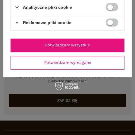
Rozmiar: M
Analityczne pliki cookie
Centrum Logistyczne Nadarzyn
Dostępny
Reklamowe pliki cookie
Potwierdzam wszystkie
NEWSLETTER
Potwierdzam wymagane
Zapisz się do naszego newslettera i otrzymaj 15% zniżki na
pierwsze zamówienie
ZAPISZ SIĘ