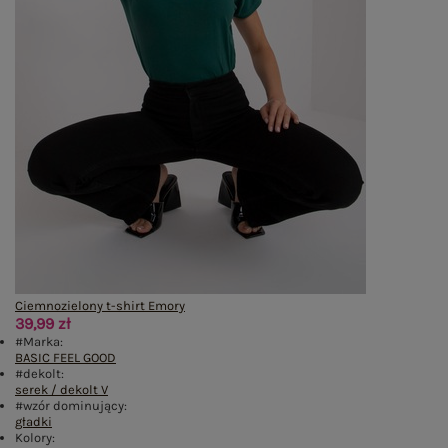
Ciemnozielony t-shirt Emory
39,99 zł
#Marka:
BASIC FEEL GOOD
#dekolt:
serek / dekolt V
#wzór dominujący:
gładki
Kolory: