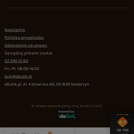
Regulamin
Polityka prywatności
Odstąpienie od umowy
Zarządzaj plikami cookie
22 290 10 80
Pn.-Pt. 08:00-16:00
bok@ebutik.pl
eButik.pl
,
Al. Katowicka 68
,
05-830
Nadarzyn
W sklepie prezentujemy ceny brutto (z VAT).
4.9
29 745