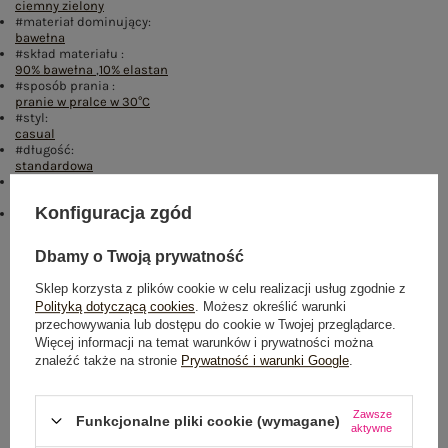
ciemny zielony
#materiał dominujący:
bawełna
#skład materiału :
90% bawełna
,
10% elastan
#sposób prania :
pranie w pralce w 30°C
#styl:
casual
#długość:
standardowa
#rękaw:
krótki rękaw
Konfiguracja zgód
emblemat_FP:
txt_BESTSELLER#0FA67E#FFFFFF
,
dół
,
lewo
,
col
,
txt_COTTON
COMFORT#546070#FFFFFF
Dbamy o Twoją prywatność
Rozmiar: XS
Sklep korzysta z plików cookie w celu realizacji usług zgodnie z
Polityką dotyczącą cookies
. Możesz określić warunki
Centrum Logistyczne Nadarzyn
przechowywania lub dostępu do cookie w Twojej przeglądarce.
Dostępny
Więcej informacji na temat warunków i prywatności można
znaleźć także na stronie
Prywatność i warunki Google
.
Rozmiar: S
Centrum Logistyczne Nadarzyn
Dostępny
Zawsze
Funkcjonalne pliki cookie (wymagane)
aktywne