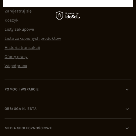
Zarejestruj się
Koszyk
Listy zakupowe
Lista zakupionych produktów
Historia transakcji
Oferty pracy
Współpraca
POMOC I WSPARCIE
OBSŁUGA KLIENTA
MEDIA SPOŁECZNOŚCIOWE