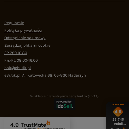
Regulamin
Polityka prywatności
Odstąpienie od umowy
Zarządzaj plikami cookie
22 290 10 80
Pn.-Pt. 08:00-16:00
bok@ebutik.pl
eButik.pl
,
Al. Katowicka 68
,
05-830
Nadarzyn
W sklepie prezentujemy ceny brutto (z VAT).
4.9
29 745
opinii
4.9
z całego
Na podstawie
29 745
opinii
z całego okresu