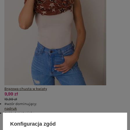
Brązowa chusta w kwiaty
9,99 zł
19,99 zł
#wzór dominujący:
nadruk
#skład materiału :
100% poliester
Konfiguracja zgód
Rozmiar: One size