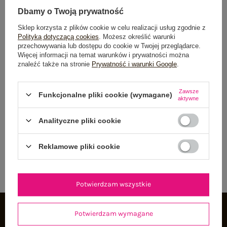
Centrum Logistyczne Nadarzyn
Dbamy o Twoją prywatność
Dostępny
Sklep korzysta z plików cookie w celu realizacji usług zgodnie z
Polityką dotyczącą cookies
. Możesz określić warunki
przechowywania lub dostępu do cookie w Twojej przeglądarce.
Więcej informacji na temat warunków i prywatności można
znaleźć także na stronie
Prywatność i warunki Google
.
Zawsze
NEWSLETTER
Funkcjonalne pliki cookie (wymagane)
aktywne
Zapisz się do naszego newslettera i otrzymaj 15% zniżki na
Analityczne pliki cookie
pierwsze zamówienie
Reklamowe pliki cookie
ZAPISZ SIĘ
Potwierdzam wszystkie
Potwierdzam wymagane
INFORMACJE O BUTIK