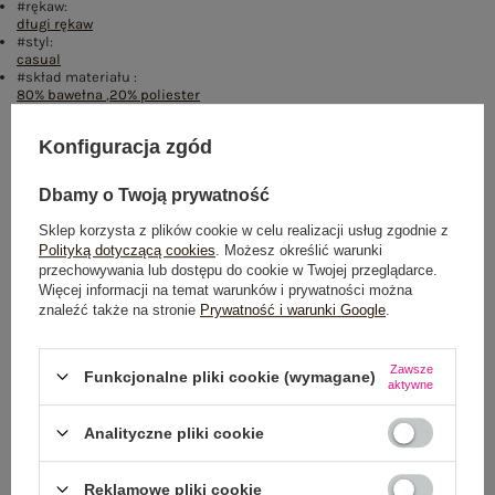
#rękaw:
długi rękaw
#styl:
casual
#skład materiału :
80% bawełna
,
20% poliester
Rozmiar: 2XL
Konfiguracja zgód
Centrum Logistyczne Nadarzyn
Dostępny
Dbamy o Twoją prywatność
Sklep korzysta z plików cookie w celu realizacji usług zgodnie z
Rozmiar: L
Polityką dotyczącą cookies
. Możesz określić warunki
Centrum Logistyczne Nadarzyn
przechowywania lub dostępu do cookie w Twojej przeglądarce.
Dostępny
Więcej informacji na temat warunków i prywatności można
znaleźć także na stronie
Prywatność i warunki Google
.
Rozmiar: XL
Centrum Logistyczne Nadarzyn
Zawsze
Funkcjonalne pliki cookie (wymagane)
Dostępny
aktywne
Analityczne pliki cookie
Reklamowe pliki cookie