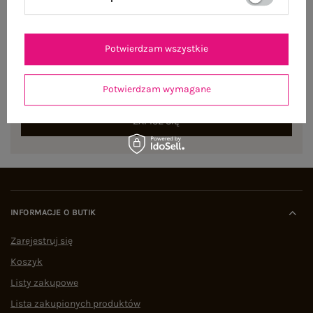
NEWSLETTER
Potwierdzam wszystkie
Zapisz się do naszego newslettera i otrzymaj 15% zniżki na
pierwsze zamówienie
Potwierdzam wymagane
ZAPISZ SIĘ
INFORMACJE O BUTIK
Zarejestruj się
Koszyk
Listy zakupowe
Lista zakupionych produktów