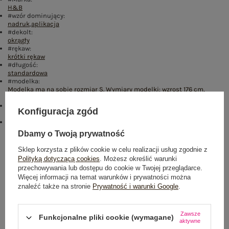
H&B
#wzór dominujący:
nadruk
,
aplikacja
#dekolt:
okrągły
#rękaw:
krótki rękaw
#długość:
standardowa
#modelka:
Modelka ma na sobie rozmiar S. Wymiary modelki: wzrost 176 cm,
biust 90 cm, talia 62 cm, biodra 94 cm
#skład materiału :
Konfiguracja zgód
100% bawełna
emblemat_FP:
txt_COTTON COMFORT#546070#FFFFFF
,
dół
,
lewo
,
col
Dbamy o Twoją prywatność
Rozmiar: S
Sklep korzysta z plików cookie w celu realizacji usług zgodnie z
Polityką dotyczącą cookies
. Możesz określić warunki
Centrum Logistyczne Nadarzyn
przechowywania lub dostępu do cookie w Twojej przeglądarce.
Dostępny
Więcej informacji na temat warunków i prywatności można
znaleźć także na stronie
Prywatność i warunki Google
.
Rozmiar: M
Centrum Logistyczne Nadarzyn
Zawsze
Dostępny
Funkcjonalne pliki cookie (wymagane)
aktywne