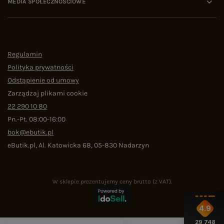
MEDIA SPOŁECZNOŚCIOWE
Regulamin
Polityka prywatności
Odstąpienie od umowy
Zarządzaj plikami cookie
22 290 10 80
Pn.-Pt. 08:00-16:00
bok@ebutik.pl
eButik.pl
,
Al. Katowicka 68
,
05-830
Nadarzyn
W sklepie prezentujemy ceny brutto (z VAT).
4.9
29 748