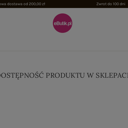
wa dostawa od 200,00 zł
Zwrot do 100 dni
DOSTĘPNOŚĆ PRODUKTU W SKLEPAC