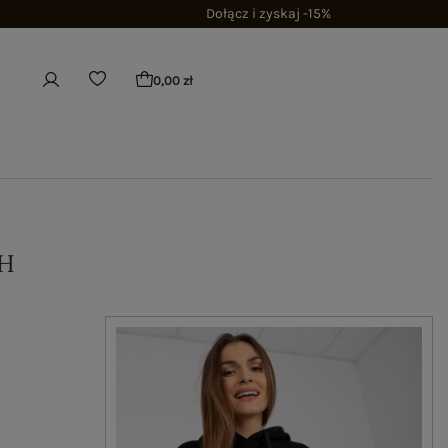
Dołącz i zyskaj -15%
0,00 zł
H