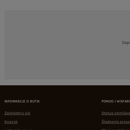
Zapi
INFORMACJE O BUTIK
POMOC I WSPAR
Zarejestruj się
Status zamówi
Koszyk
Śledzenie przes