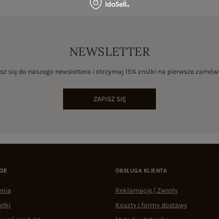
NEWSLETTER
sz się do naszego newslettera i otrzymaj 15% zniżki na pierwsze zamów
ZAPISZ SIĘ
CIE
OBSŁUGA KLIENTA
enia
Reklamacje | Zwroty
yłki
Koszty i formy dostawy