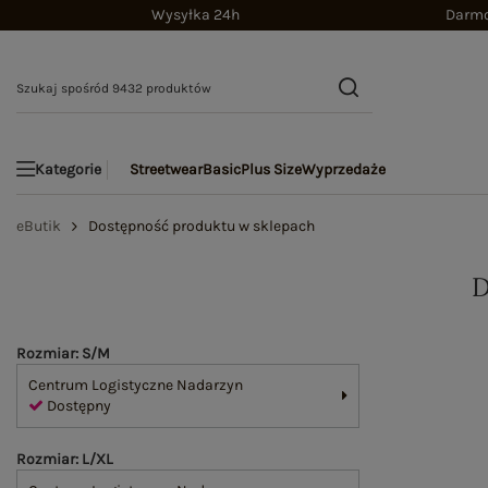
Wysyłka 24h
Darmo
Streetwear
Basic
Plus Size
Wyprzedaże
Kategorie
eButik
Dostępność produktu w sklepach
Rozmiar: S/M
Centrum Logistyczne Nadarzyn
Dostępny
Rozmiar: L/XL