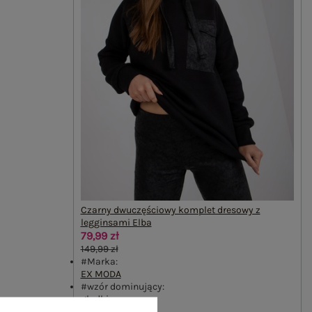
Czarny dwuczęściowy komplet dresowy z
legginsami Elba
79,99 zł
149,99 zł
#Marka:
EX MODA
#wzór dominujący:
gładki
#dekolt: