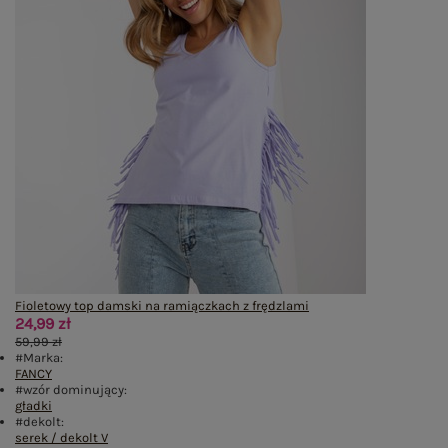
Fioletowy top damski na ramiączkach z frędzlami
24,99 zł
59,99 zł
#Marka:
FANCY
#wzór dominujący:
gładki
#dekolt:
serek / dekolt V