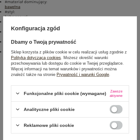
#materiał dominujący:
bawełna
#styl:
boho
,
casual
#długość:
standardowa
Konfiguracja zgód
#rękaw:
bez rękawów
#skład materiału :
Dbamy o Twoją prywatność
95% bawełna
,
5% elastan
emblemat_FP:
Sklep korzysta z plików cookie w celu realizacji usług zgodnie z
txt_COTTON COMFORT#546070#FFFFFF
,
dół
,
lewo
,
col
Polityką dotyczącą cookies
. Możesz określić warunki
przechowywania lub dostępu do cookie w Twojej przeglądarce.
Rozmiar: S/M
Więcej informacji na temat warunków i prywatności można
znaleźć także na stronie
Prywatność i warunki Google
.
Centrum Logistyczne Nadarzyn
Dostępny
Zawsze
Funkcjonalne pliki cookie (wymagane)
aktywne
Analityczne pliki cookie
Reklamowe pliki cookie
NEWSLETTER