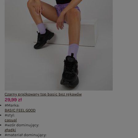
Czarny prążkowany top basic bez rękawów
29,99 zł
#Marka:
BASIC FEEL GOOD
#styl:
casual
#wzór dominujący:
gładki
#materiał dominujący: