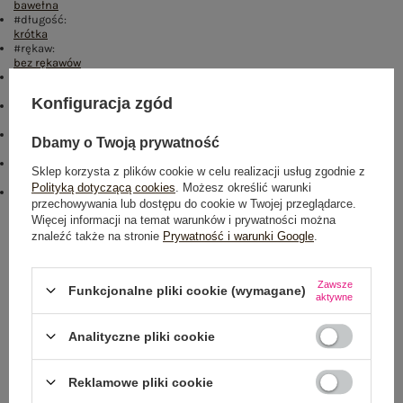
bawełna
#długość:
krótka
#rękaw:
bez rękawów
#dekolt:
półgolf
Konfiguracja zgód
#cechy dodatkowe:
materiał prążkowany
#skład materiału :
Dbamy o Twoją prywatność
10% elastan
,
90% bawełna
#sposób prania :
Sklep korzysta z plików cookie w celu realizacji usług zgodnie z
pranie w pralce w 30°C
Polityką dotyczącą cookies
. Możesz określić warunki
emblemat_FP:
przechowywania lub dostępu do cookie w Twojej przeglądarce.
txt_COTTON COMFORT#546070#FFFFFF
,
dół
,
lewo
,
col
Więcej informacji na temat warunków i prywatności można
znaleźć także na stronie
Prywatność i warunki Google
.
Rozmiar: M
Centrum Logistyczne Nadarzyn
Dostępny
Zawsze
Funkcjonalne pliki cookie (wymagane)
aktywne
Analityczne pliki cookie
Reklamowe pliki cookie