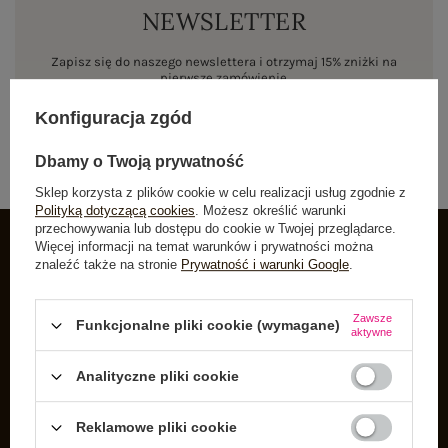
NEWSLETTER
Zapisz się do naszego newslettera i otrzymaj 15% zniżki na
pierwsze zamówienie
Konfiguracja zgód
ZAPISZ SIĘ
Dbamy o Twoją prywatność
Sklep korzysta z plików cookie w celu realizacji usług zgodnie z
Polityką dotyczącą cookies
. Możesz określić warunki
przechowywania lub dostępu do cookie w Twojej przeglądarce.
Więcej informacji na temat warunków i prywatności można
znaleźć także na stronie
Prywatność i warunki Google
.
INFORMACJE O BUTIK
Zarejestruj się
Zawsze
Funkcjonalne pliki cookie (wymagane)
aktywne
Koszyk
Listy zakupowe
Analityczne pliki cookie
Lista zakupionych produktów
Reklamowe pliki cookie
Historia transakcji