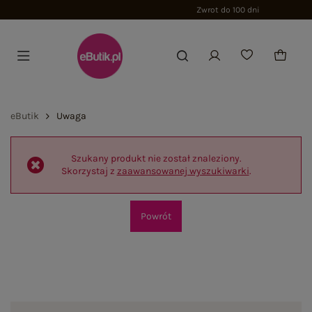
Zwrot do 100 dni
eButik
Uwaga
Szukany produkt nie został znaleziony.
Skorzystaj z
zaawansowanej wyszukiwarki
.
Powrót