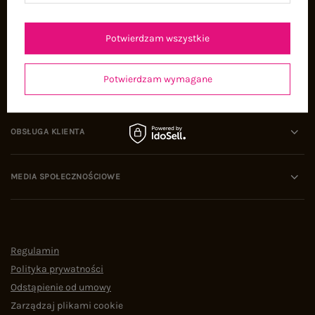
Oferty pracy
Współpraca
Potwierdzam wszystkie
Potwierdzam wymagane
POMOC I WSPARCIE
OBSŁUGA KLIENTA
MEDIA SPOŁECZNOŚCIOWE
Regulamin
Polityka prywatności
Odstąpienie od umowy
Zarządzaj plikami cookie