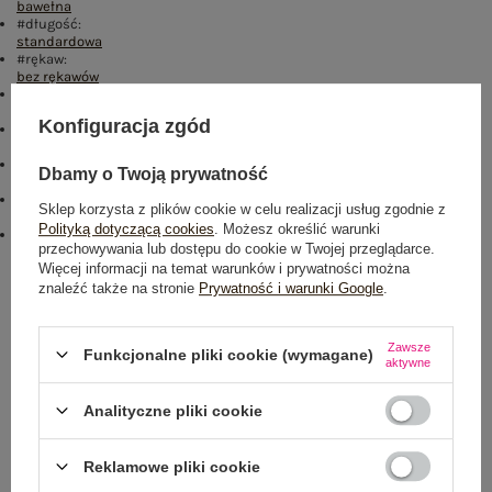
bawełna
#długość:
standardowa
#rękaw:
bez rękawów
#dekolt:
półgolf
Konfiguracja zgód
#cechy dodatkowe:
materiał prążkowany
#skład materiału :
Dbamy o Twoją prywatność
95% bawełna
,
5% elastan
#sposób prania :
Sklep korzysta z plików cookie w celu realizacji usług zgodnie z
pranie w pralce w 30°C
Polityką dotyczącą cookies
. Możesz określić warunki
emblemat_FP:
przechowywania lub dostępu do cookie w Twojej przeglądarce.
txt_COTTON COMFORT#546070#FFFFFF
,
dół
,
lewo
,
col
Więcej informacji na temat warunków i prywatności można
znaleźć także na stronie
Prywatność i warunki Google
.
Rozmiar: L
Centrum Logistyczne Nadarzyn
Dostępny
Zawsze
Funkcjonalne pliki cookie (wymagane)
aktywne
Analityczne pliki cookie
Reklamowe pliki cookie