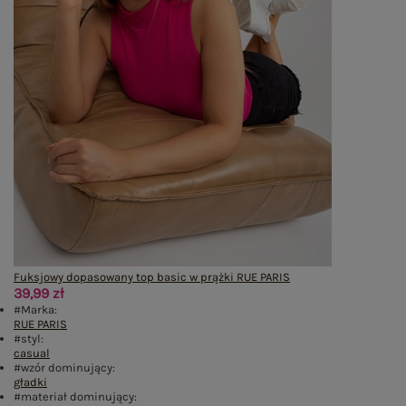
Fuksjowy dopasowany top basic w prążki RUE PARIS
39,99 zł
#Marka:
RUE PARIS
#styl:
casual
#wzór dominujący:
gładki
#materiał dominujący: