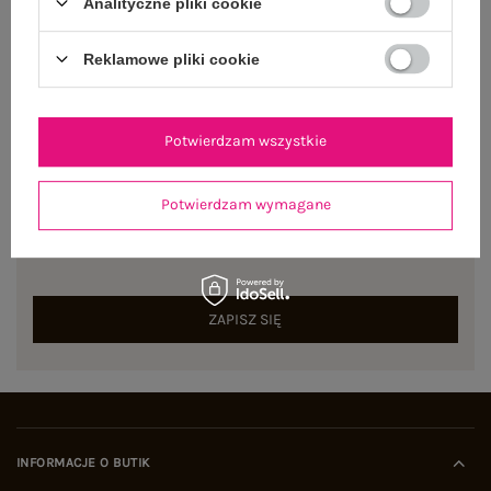
Analityczne pliki cookie
Dostępny
Reklamowe pliki cookie
Potwierdzam wszystkie
NEWSLETTER
Potwierdzam wymagane
Zapisz się do naszego newslettera i otrzymaj 15% zniżki na
pierwsze zamówienie
ZAPISZ SIĘ
INFORMACJE O BUTIK