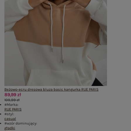
Beżowo-ecru dresowa bluza basic kangurka RUE PARIS
89,99 zł
109,99 zł
#Marka:
RUE PARIS
#styl:
casual
#wzór dominujący:
gładki