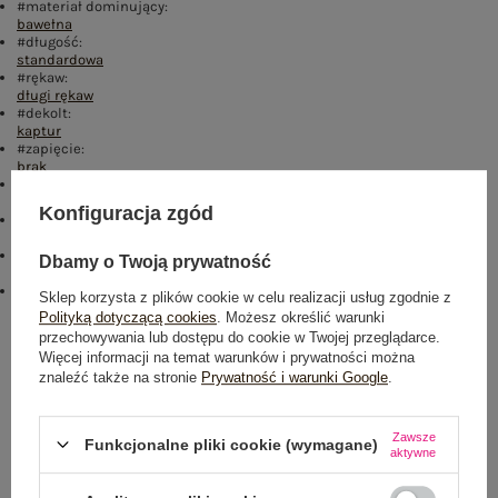
#materiał dominujący:
bawełna
#długość:
standardowa
#rękaw:
długi rękaw
#dekolt:
kaptur
#zapięcie:
brak
#cechy dodatkowe:
kieszenie
Konfiguracja zgód
#skład materiału :
76% bawełna
,
20% poliester
,
4% elastan
#sposób prania :
Dbamy o Twoją prywatność
pranie w pralce w 30°C
#modelka:
Sklep korzysta z plików cookie w celu realizacji usług zgodnie z
Modelka ma na sobie rozmiar S. Wymiary modelki: wzrost 167 cm,
Polityką dotyczącą cookies
. Możesz określić warunki
biust 82 cm, talia 64 cm, biodra 91 cm.
przechowywania lub dostępu do cookie w Twojej przeglądarce.
Więcej informacji na temat warunków i prywatności można
Rozmiar: L
znaleźć także na stronie
Prywatność i warunki Google
.
Centrum Logistyczne Nadarzyn
Dostępny
Zawsze
Funkcjonalne pliki cookie (wymagane)
aktywne
Rozmiar: XL
Centrum Logistyczne Nadarzyn