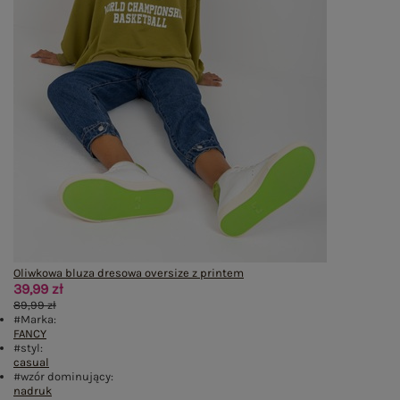
Oliwkowa bluza dresowa oversize z printem
39,99 zł
89,99 zł
#Marka:
FANCY
#styl:
casual
#wzór dominujący:
nadruk