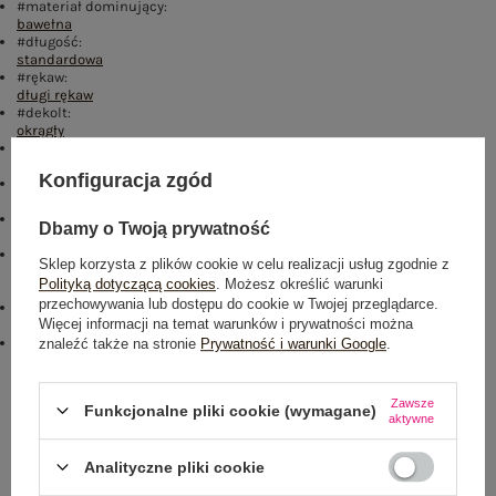
#materiał dominujący:
bawełna
#długość:
standardowa
#rękaw:
długi rękaw
#dekolt:
okrągły
#zapięcie:
brak
Konfiguracja zgód
#skład materiału :
100% bawełna
#sposób prania :
Dbamy o Twoją prywatność
pranie w pralce w 30°C
#modelka:
Sklep korzysta z plików cookie w celu realizacji usług zgodnie z
Modelka ma na sobie rozmiar one size. Wymiary modelki: wzrost 178
Polityką dotyczącą cookies
. Możesz określić warunki
cm, biust 82 cm, talia 61 cm, biodra 88 cm
przechowywania lub dostępu do cookie w Twojej przeglądarce.
#cechy dodatkowe:
Więcej informacji na temat warunków i prywatności można
kieszenie
emblemat_FP:
znaleźć także na stronie
Prywatność i warunki Google
.
txt_COTTON COMFORT#546070#FFFFFF
,
dół
,
lewo
,
col
Rozmiar: One size
Zawsze
Funkcjonalne pliki cookie (wymagane)
aktywne
Centrum Logistyczne Nadarzyn
Dostępny
Analityczne pliki cookie