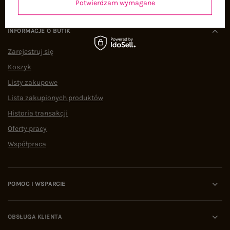
Potwierdzam wymagane
INFORMACJE O BUTIK
Zarejestruj się
Koszyk
Listy zakupowe
Lista zakupionych produktów
Historia transakcji
Oferty pracy
Współpraca
POMOC I WSPARCIE
OBSŁUGA KLIENTA