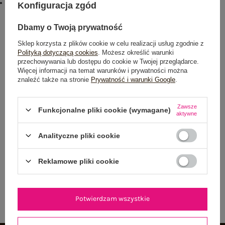
#sposób prania :
Konfiguracja zgód
pranie w pralce w 30°C
Dbamy o Twoją prywatność
Rozmiar: One size
Centrum Logistyczne Nadarzyn
Sklep korzysta z plików cookie w celu realizacji usług zgodnie z
Dostępny
Polityką dotyczącą cookies
. Możesz określić warunki
przechowywania lub dostępu do cookie w Twojej przeglądarce.
Więcej informacji na temat warunków i prywatności można
znaleźć także na stronie
Prywatność i warunki Google
.
Zawsze
Funkcjonalne pliki cookie (wymagane)
aktywne
NEWSLETTER
Analityczne pliki cookie
Zapisz się do naszego newslettera i otrzymaj 15% zniżki na
pierwsze zamówienie
Reklamowe pliki cookie
ZAPISZ SIĘ
Potwierdzam wszystkie