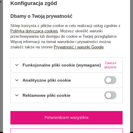
#sposób prania :
Konfiguracja zgód
pranie w pralce w 30°C
Dbamy o Twoją prywatność
Rozmiar: One size
Centrum Logistyczne Nadarzyn
Sklep korzysta z plików cookie w celu realizacji usług zgodnie z
Dostępny
Polityką dotyczącą cookies
. Możesz określić warunki
przechowywania lub dostępu do cookie w Twojej przeglądarce.
Więcej informacji na temat warunków i prywatności można
znaleźć także na stronie
Prywatność i warunki Google
.
Zawsze
Funkcjonalne pliki cookie (wymagane)
aktywne
NEWSLETTER
Analityczne pliki cookie
Zapisz się do naszego newslettera i otrzymaj 15% zniżki na
pierwsze zamówienie
Reklamowe pliki cookie
ZAPISZ SIĘ
Potwierdzam wszystkie