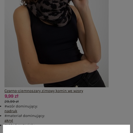
Czarno-ciemnoszary zimowy komin we wzory
9,99 zł
29,99 zł
#wzór dominujący:
nadruk
#materiał dominujący:
akryl
#skład materiału :
100% akryl