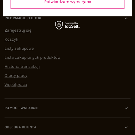
Potwierdzam wymagane
INFORMACJE O BUTIK
Zarejestruj się
Koszyk
Listy zakupowe
Lista zakupionych produktów
Historia transakcji
Oferty pracy
Współpraca
POMOC I WSPARCIE
OBSŁUGA KLIENTA