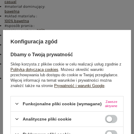
casual
#materiał dominujący:
bawełna
#skład materiału :
100% bawełna
#sposób prania :
pranie w pralce w 30°C
#długość:
krótka
Konfiguracja zgód
#rękaw:
krótki rękaw
#cechy dodatkowe:
Dbamy o Twoją prywatność
materiał prążkowany
#modelka:
Sklep korzysta z plików cookie w celu realizacji usług zgodnie z
Modelka ma na sobie rozmiar S. Wymiary modelki: wzrost 179 cm,
Polityką dotyczącą cookies
. Możesz określić warunki
biust 93 cm, talia 67 cm, biodra 93 cm
przechowywania lub dostępu do cookie w Twojej przeglądarce.
emblemat_FP:
Więcej informacji na temat warunków i prywatności można
txt_COTTON COMFORT#546070#FFFFFF
,
dół
,
lewo
,
col
znaleźć także na stronie
Prywatność i warunki Google
.
Rozmiar: XL
Centrum Logistyczne Nadarzyn
Zawsze
Funkcjonalne pliki cookie (wymagane)
aktywne
Dostępny
Analityczne pliki cookie