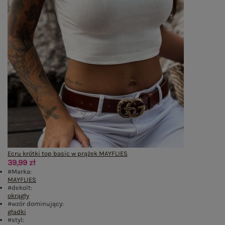
Ecru krótki top basic w prążek MAYFLIES
39,99 zł
#Marka:
MAYFLIES
#dekolt:
okrągły
#wzór dominujący:
gładki
#styl: