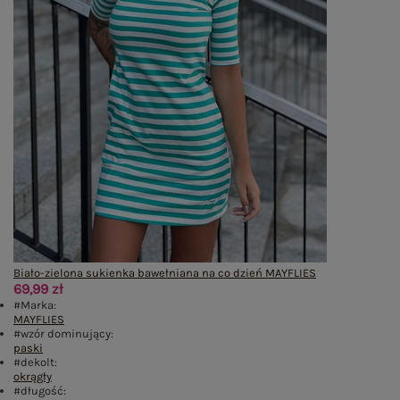
Biało-zielona sukienka bawełniana na co dzień MAYFLIES
69,99 zł
#Marka:
MAYFLIES
#wzór dominujący:
paski
#dekolt:
okrągły
#długość: