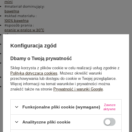
mini
#materiał dominujący:
bawełna
#skład materiału :
100% bawełna
#sposób prania :
pranie w pralce w 30°C
#fason:
sukienka prosta
#typ produktu:
Konfiguracja zgód
sukienka codzienna
#zapięcie:
brak
Dbamy o Twoją prywatność
#modelka:
Modelka ma na sobie rozmiar S. Wymiary modelki: wzrost 179 cm,
Sklep korzysta z plików cookie w celu realizacji usług zgodnie z
biust 93 cm, talia 67 cm, biodra 93 cm
Polityką dotyczącą cookies
. Możesz określić warunki
#cechy dodatkowe:
przechowywania lub dostępu do cookie w Twojej przeglądarce.
kieszenie
Więcej informacji na temat warunków i prywatności można
emblemat_FP:
znaleźć także na stronie
Prywatność i warunki Google
.
txt_COTTON COMFORT#546070#FFFFFF
,
dół
,
lewo
,
col
Rozmiar: XL
Zawsze
Funkcjonalne pliki cookie (wymagane)
aktywne
Centrum Logistyczne Nadarzyn
Dostępny
Analityczne pliki cookie