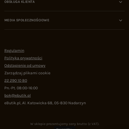
OBSŁUGA KLIENTA
MEDIA SPOŁECZNOŚCIOWE
Regulamin
Polityka prywatności
Odstąpienie od umowy
Zarządzaj plikami cookie
22 290 10 80
Pn.-Pt. 08:00-16:00
bok@ebutik.pl
eButik.pl
,
Al. Katowicka 68
,
05-830
Nadarzyn
W sklepie prezentujemy ceny brutto (z VAT).