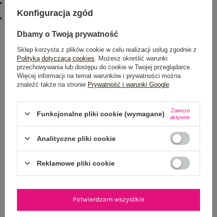
#skład materiału :
50% akryl
,
30% bawełna
,
20% nylon
Konfiguracja zgód
#sposób prania :
pranie ręczne w 30°C
Dbamy o Twoją prywatność
Rozmiar: One size
Sklep korzysta z plików cookie w celu realizacji usług zgodnie z
Centrum Logistyczne Nadarzyn
Polityką dotyczącą cookies
. Możesz określić warunki
Dostępny
przechowywania lub dostępu do cookie w Twojej przeglądarce.
Więcej informacji na temat warunków i prywatności można
znaleźć także na stronie
Prywatność i warunki Google
.
Zawsze
Funkcjonalne pliki cookie (wymagane)
aktywne
NEWSLETTER
Analityczne pliki cookie
Zapisz się do naszego newslettera i otrzymaj 15% zniżki na
Reklamowe pliki cookie
pierwsze zamówienie
ZAPISZ SIĘ
Potwierdzam wszystkie