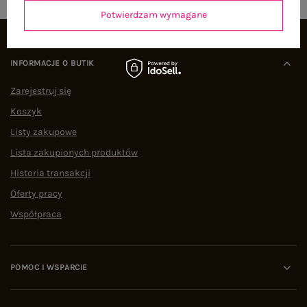
Potwierdzam wymagane
INFORMACJE O BUTIK
Zarejestruj się
Koszyk
Listy zakupowe
Lista zakupionych produktów
Historia transakcji
Oferty pracy
Współpraca
POMOC I WSPARCIE