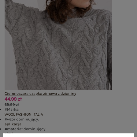
Ciemnoszara czapka zimowa z dzianiny
44,99 zł
69,99 zł
#Marka:
WOOL FASHION ITALIA
#wzór dominujący:
aplikacja
#materiał dominujący:
akryl