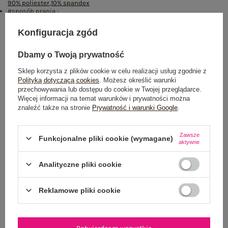
90% poliester
,
10% spandex
#sposób prania :
pranie w pralce w 30°C
Konfiguracja zgód
Rozmiar: S/M
Centrum Logistyczne Nadarzyn
Dbamy o Twoją prywatność
Dostępny
Sklep korzysta z plików cookie w celu realizacji usług zgodnie z
Polityką dotyczącą cookies
. Możesz określić warunki
Rozmiar: L/XL
przechowywania lub dostępu do cookie w Twojej przeglądarce.
Centrum Logistyczne Nadarzyn
Więcej informacji na temat warunków i prywatności można
Dostępny
znaleźć także na stronie
Prywatność i warunki Google
.
Zawsze
Funkcjonalne pliki cookie (wymagane)
aktywne
Analityczne pliki cookie
NEWSLETTER
Reklamowe pliki cookie
Zapisz się do naszego newslettera i otrzymaj 15% zniżki na
pierwsze zamówienie