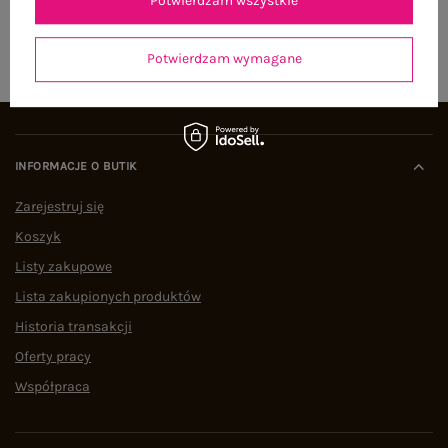
Potwierdzam wszystkie
ZAPISZ SIĘ
Potwierdzam wymagane
INFORMACJE O BUTIK
Zarejestruj się
Koszyk
Listy zakupowe
Lista zakupionych produktów
Historia transakcji
Oferty pracy
Współpraca