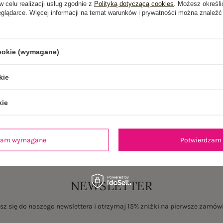
w celu realizacji usług zgodnie z
Polityką dotyczącą cookies
. Możesz określi
eglądarce. Więcej informacji na temat warunków i prywatności można znaleźć
cookie (wymagane)
kie
kie
dzam wymagane
Potwierdzam 
NEWSLETTER
sz się do naszego newslettera i otrzymaj 15% zniżki na pierwsze zamów