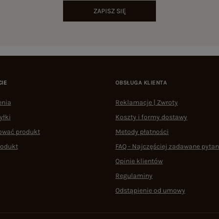
ZAPISZ SIĘ
CIE
OBSŁUGA KLIENTA
enia
Reklamacje | Zwroty
yłki
Koszty i formy dostawy
ować produkt
Metody płatności
rodukt
FAQ - Najczęściej zadawane pytan
Opinie klientów
Regulaminy
Odstąpienie od umowy