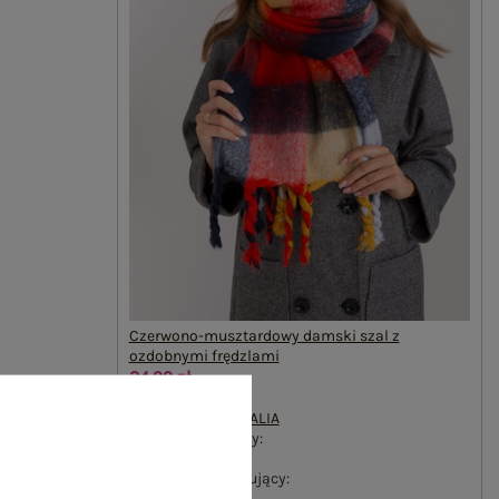
Czerwono-musztardowy damski szal z
ozdobnymi frędzlami
34,99 zł
#Marka:
WOOL FASHION ITALIA
#wzór dominujący:
krata
#materiał dominujący:
poliester