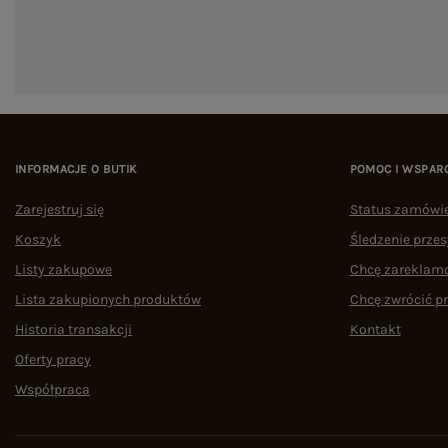
INFORMACJE O BUTIK
POMOC I WSPAR
Zarejestruj się
Status zamówi
Koszyk
Śledzenie przes
Listy zakupowe
Chcę zareklam
Lista zakupionych produktów
Chcę zwrócić p
Historia transakcji
Kontakt
Oferty pracy
Współpraca