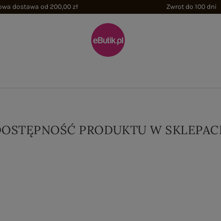
wa dostawa od 200,00 zł
Zwrot do 100 dni
DOSTĘPNOŚĆ PRODUKTU W SKLEPAC