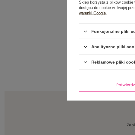
Sklep korzysta z plików cookie 
dostępu do cookie w Twojej prz
warunki Google
.
Funkcjonalne pliki 
Analityczne pliki coo
Reklamowe pliki coo
Potwier
Zapi