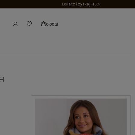
Dołącz i zyskaj -15%
0,00 zł
H