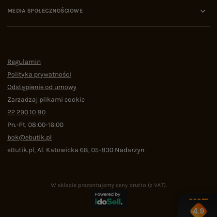
MEDIA SPOŁECZNOŚCIOWE
Regulamin
Polityka prywatności
Odstąpienie od umowy
Zarządzaj plikami cookie
22 290 10 80
Pn.-Pt. 08:00-16:00
bok@ebutik.pl
eButik.pl
,
Al. Katowicka 68
,
05-830
Nadarzyn
W sklepie prezentujemy ceny brutto (z VAT).
4.9