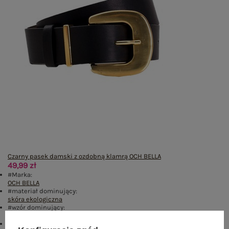
Czarny pasek damski z ozdobną klamrą OCH BELLA
49,99 zł
#Marka:
OCH BELLA
#materiał dominujący:
skóra ekologiczna
#wzór dominujący:
gładki
#skład materiału :