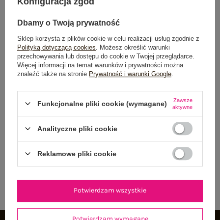
Konfiguracja zgód
skóra ekologiczna
Rozmiar: L
Dbamy o Twoją prywatność
Centrum Logistyczne Nadarzyn
Sklep korzysta z plików cookie w celu realizacji usług zgodnie z
Dostępny
Polityką dotyczącą cookies
. Możesz określić warunki
przechowywania lub dostępu do cookie w Twojej przeglądarce.
Więcej informacji na temat warunków i prywatności można
znaleźć także na stronie
Prywatność i warunki Google
.
Zawsze
Funkcjonalne pliki cookie (wymagane)
aktywne
NEWSLETTER
Analityczne pliki cookie
Zapisz się do naszego newslettera i otrzymaj 15% zniżki na
pierwsze zamówienie
Reklamowe pliki cookie
ZAPISZ SIĘ
Potwierdzam wszystkie
Potwierdzam wymagane