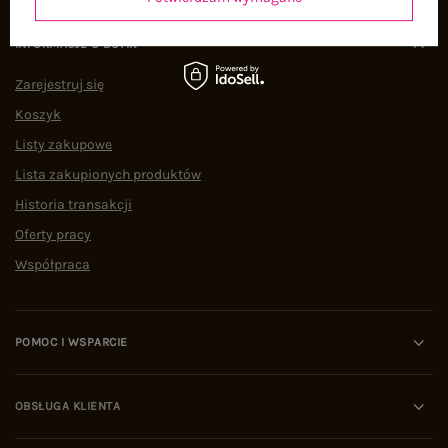
INFORMACJE O BUTIK
Zarejestruj się
Koszyk
Listy zakupowe
Lista zakupionych produktów
Historia transakcji
Oferty pracy
Współpraca
POMOC I WSPARCIE
OBSŁUGA KLIENTA