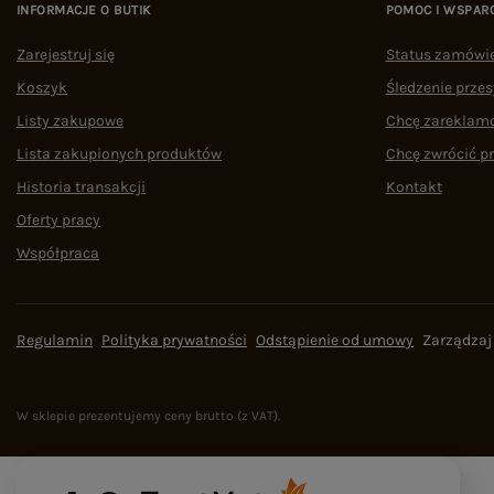
INFORMACJE O BUTIK
POMOC I WSPAR
Zarejestruj się
Status zamówi
Koszyk
Śledzenie przes
Listy zakupowe
Chcę zareklam
Lista zakupionych produktów
Chcę zwrócić p
Historia transakcji
Kontakt
Oferty pracy
Współpraca
Regulamin
Polityka prywatności
Odstąpienie od umowy
Zarządzaj
W sklepie prezentujemy ceny brutto (z VAT).