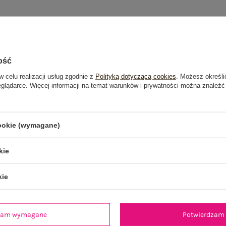
ość
w celu realizacji usług zgodnie z
Polityką dotyczącą cookies
. Możesz określi
eglądarce. Więcej informacji na temat warunków i prywatności można znaleźć
cookie (wymagane)
kie
kie
dzam wymagane
Potwierdzam 