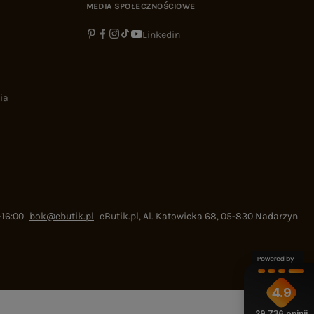
MEDIA SPOŁECZNOŚCIOWE
Linkedin
ia
-16:00
bok@ebutik.pl
eButik.pl
,
Al. Katowicka 68
,
05-830
Nadarzyn
4.9
29 736
opinii