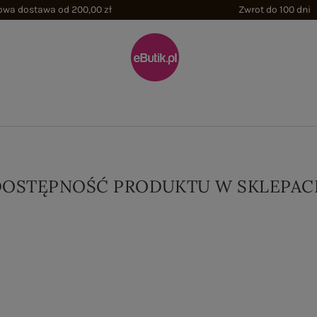
wa dostawa od 200,00 zł
Zwrot do 100 dni
DOSTĘPNOŚĆ PRODUKTU W SKLEPAC