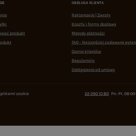
CIE
OBSŁUGA KLIENTA
enia
Reklamacje | Zwroty
yłki
Koszty i formy dostawy
ować produkt
Metody płatności
rodukt
FAQ - Najczęściej zadawane pytan
Opinie klientów
Regulaminy
Odstąpienie od umowy
 plikami cookie
22 290 10 80
Pn.-Pt. 08:00