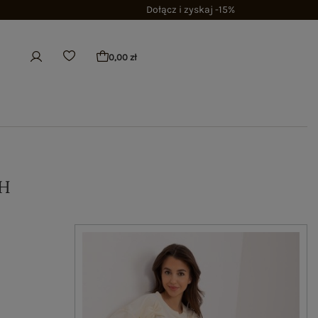
Dołącz i zyskaj -15%
0,00 zł
H