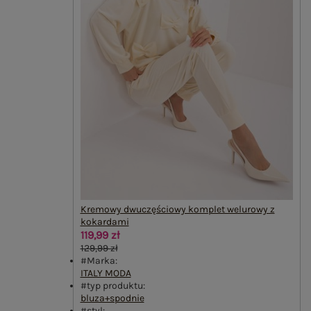
Kremowy dwuczęściowy komplet welurowy z
kokardami
119,99 zł
129,99 zł
#Marka:
ITALY MODA
#typ produktu:
bluza+spodnie
#styl: