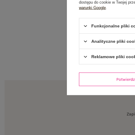
dostępu do cookie w Twojej prz
warunki Google
.
Funkcjonalne pliki 
Analityczne pliki coo
Reklamowe pliki coo
Potwier
Zapi