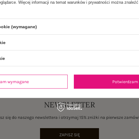
eglądarce. Więcej informacji na temat warunków i prywatności można znaleźć
cookie (wymagane)
kie
kie
dzam wymagane
Potwierdzam 
NEWSLETTER
sz się do naszego newslettera i otrzymaj 15% zniżki na pierwsze zamów
ZAPISZ SIĘ