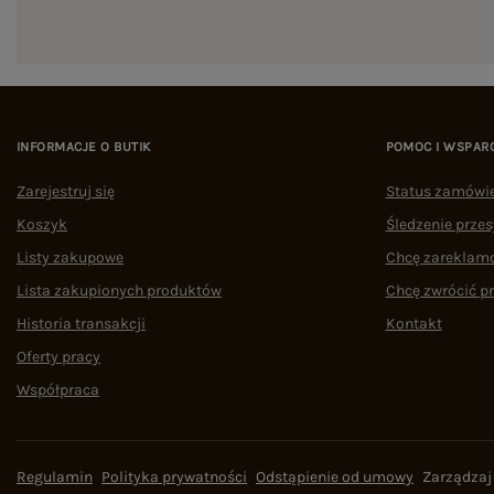
INFORMACJE O BUTIK
POMOC I WSPAR
Zarejestruj się
Status zamówi
Koszyk
Śledzenie przes
Listy zakupowe
Chcę zareklam
Lista zakupionych produktów
Chcę zwrócić p
Historia transakcji
Kontakt
Oferty pracy
Współpraca
Regulamin
Polityka prywatności
Odstąpienie od umowy
Zarządzaj