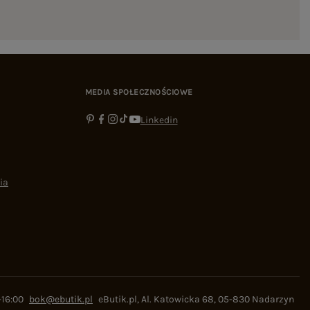
MEDIA SPOŁECZNOŚCIOWE
Linkedin
ia
-16:00
bok@ebutik.pl
eButik.pl
,
Al. Katowicka 68
,
05-830
Nadarzyn