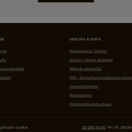
CIE
OBSŁUGA KLIENTA
enia
Reklamacje | Zwroty
yłki
Koszty i formy dostawy
ować produkt
Metody płatności
rodukt
FAQ - Najczęściej zadawane pytan
Opinie klientów
Regulaminy
Odstąpienie od umowy
 plikami cookie
22 290 10 80
Pn.-Pt. 08:00