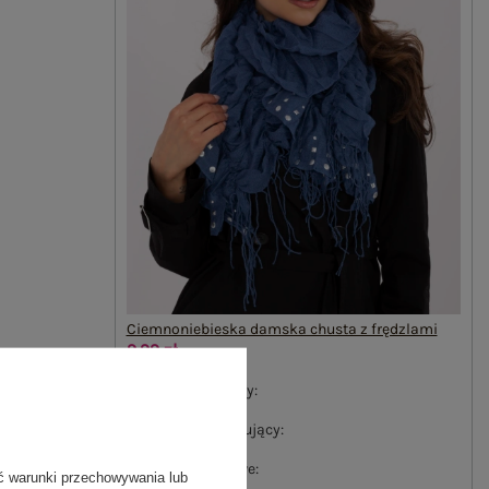
Ciemnoniebieska damska chusta z frędzlami
9,99 zł
14,99 zł
#wzór dominujący:
aplikacja
#materiał dominujący:
wiskoza
#cechy dodatkowe:
ć warunki przechowywania lub
frędzle