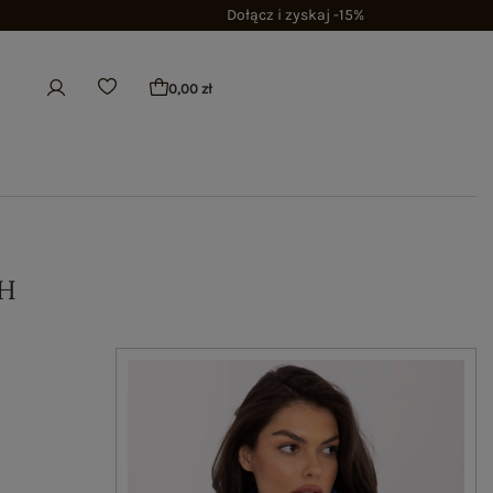
Dołącz i zyskaj -15%
0,00 zł
H