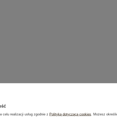
ość
w celu realizacji usług zgodnie z
Polityką dotyczącą cookies
. Możesz określi