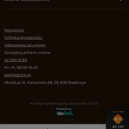
Regulamin
Polityka prywatności
Odstąpienie od umowy
Zarządzaj plikami cookie
22 290 10 80
Pn.-Pt. 08:00-16:00
bok@ebutik.pl
eButik.pl
,
Al. Katowicka 68
,
05-830
Nadarzyn
W sklepie prezentujemy ceny brutto (z VAT).
4.9
29 747