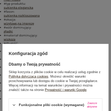
#typ produktu:
sukienka elegancka
#fason:
sukienka rozkloszowana
#okazja:
wizytowe
,
na imprezę
#wzór dominujący:
gładki
#materiał dominujący:
wiskoza
#długość:
maxi
#rękaw:
Konfiguracja zgód
długi rękaw
#dekolt:
kopertowy
Dbamy o Twoją prywatność
#zapięcie:
brak
Sklep korzysta z plików cookie w celu realizacji usług zgodnie z
#cechy dodatkowe:
Polityką dotyczącą cookies
. Możesz określić warunki
cekiny
,
z paskiem
przechowywania lub dostępu do cookie w Twojej przeglądarce.
#skład materiału :
Więcej informacji na temat warunków i prywatności można
70% wiskoza
,
30% poliester
znaleźć także na stronie
Prywatność i warunki Google
.
#sposób prania :
pranie w pralce w 30°C
#modelka:
Modelka ma na sobie rozmiar one size. Wymiary modelki: wzrost 176
Zawsze
Funkcjonalne pliki cookie (wymagane)
cm, biust 90 cm, talia 62 cm, biodra 94 cm
aktywne