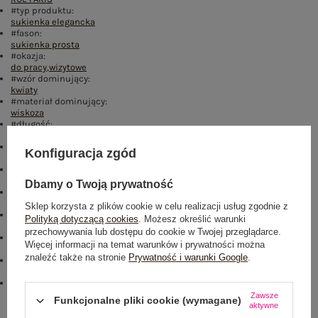
#typ produktu:
sukienka elegancka
#fason:
sukienka prosta
#okazja:
do pracy
,
wizytowe
#wzór dominujący:
kwiaty
#materiał dominujący:
wiskoza
#długość:
midi
#rękaw:
Konfiguracja zgód
długi rękaw
#dekolt:
okrągły
Dbamy o Twoją prywatność
#zapięcie:
brak
Sklep korzysta z plików cookie w celu realizacji usług zgodnie z
#cechy dodatkowe:
Polityką dotyczącą cookies
. Możesz określić warunki
marszczenia
przechowywania lub dostępu do cookie w Twojej przeglądarce.
#skład materiału :
Więcej informacji na temat warunków i prywatności można
70% wiskoza
,
30% poliester
znaleźć także na stronie
Prywatność i warunki Google
.
#sposób prania :
pranie w pralce w 30°C
#modelka:
Modelka ma na sobie rozmiar one size. Wymiary modelki: wzrost 176
Zawsze
Funkcjonalne pliki cookie (wymagane)
cm, biust 90 cm, talia 62 cm, biodra 94 cm
aktywne