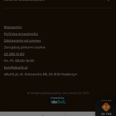
Regulamin
Polityka prywatności
Odstąpienie od umowy
Zarządzaj plikami cookie
22 290 10 80
Pn.-Pt. 08:00-16:00
bok@ebutik.pl
eButik.pl
,
Al. Katowicka 68
,
05-830
Nadarzyn
W sklepie prezentujemy ceny brutto (z VAT).
4.9
29 748