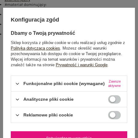
#materiał dominujący:
wiskoza
#cechy dodatkowe:
Konfiguracja zgód
frędzle
#skład materiału :
80% wiskoza
,
20% wełna
Dbamy o Twoją prywatność
#sposób prania :
pranie w pralce w 30°C
Sklep korzysta z plików cookie w celu realizacji usług zgodnie z
Polityką dotyczącą cookies
. Możesz określić warunki
Rozmiar: One size
przechowywania lub dostępu do cookie w Twojej przeglądarce.
Centrum Logistyczne Nadarzyn
Więcej informacji na temat warunków i prywatności można
Dostępny
znaleźć także na stronie
Prywatność i warunki Google
.
Zawsze
Funkcjonalne pliki cookie (wymagane)
aktywne
Analityczne pliki cookie
NEWSLETTER
Reklamowe pliki cookie
Zapisz się do naszego newslettera i otrzymaj 15% zniżki na
pierwsze zamówienie