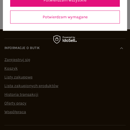
Potwierdzam wszystkie
ZAPISZ SIĘ
Potwierdzam wymagane
INFORMACJE O BUTIK
Zarejestruj się
Koszyk
Listy zakupowe
Lista zakupionych produktów
Historia transakcji
Oferty pracy
Współpraca