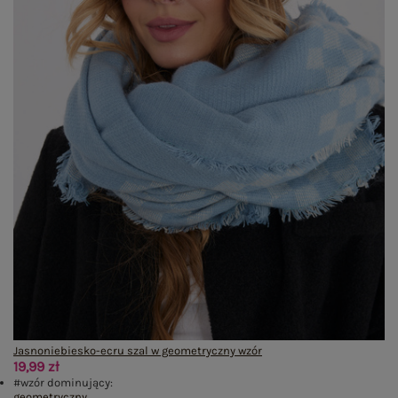
Jasnoniebiesko-ecru szal w geometryczny wzór
19,99 zł
#wzór dominujący:
geometryczny